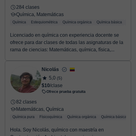
284 clases
Química, Matemáticas
Química
Estequiométrica
Química orgánica
Química básica
Quími
Licenciado en química con experiencia docente se
ofrece para dar clases de todas las asignaturas de la
rama de ciencias: Matemáticas, química, física,...
Nicolás
5,0
(5)
$10
/clase
Ofrece prueba gratuita
82 clases
Matemáticas, Química
Química pura
Físicoquímica
Química orgánica
Química básica
Qu
Hola. Soy Nicolás, químico con maestría en