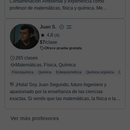
Contaminación Ambiental y experiencia como
profesor de matemáticas, física y química. Me
apasiona la enseña...
Juan S.
4,8
(4)
$7
/clase
Ofrece prueba gratuita
265 clases
Matemáticas, Física, Química
Físicoquímica
Química
Estequiométrica
Química orgánica
Químic
👋 ¡Hola! Soy Juan Segundo, futuro Ingeniero y
apasionado por la enseñanza de las ciencias
exactas. Si sentís que las matemáticas, la física o la
quí...
Ver más profesores