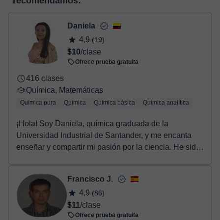
recomendamos:
Tienes dos opciones para efectuar el pago:
virtual
- Tarjeta de crédito.
- Paypal.
Daniela
Una vez realices el pago de la clase, recibirás un email de
4,9
(19)
confirmación de la reserva.
$10
/clase
Ofrece prueba gratuita
416 clases
Química, Matemáticas
Química pura
Química
Química básica
Química analítica
¡Hola! Soy Daniela, química graduada de la
Universidad Industrial de Santander, y me encanta
enseñar y compartir mi pasión por la ciencia. He sido
tut...
Francisco J.
4,9
(86)
$11
/clase
Ofrece prueba gratuita