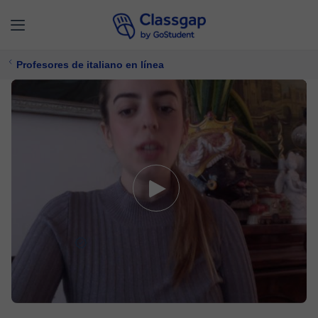
Profesores de italiano en línea
Valentina
5,0 (1)
28 clases
Italiano
Ofrece prueba gratuita
$ 10/
clase