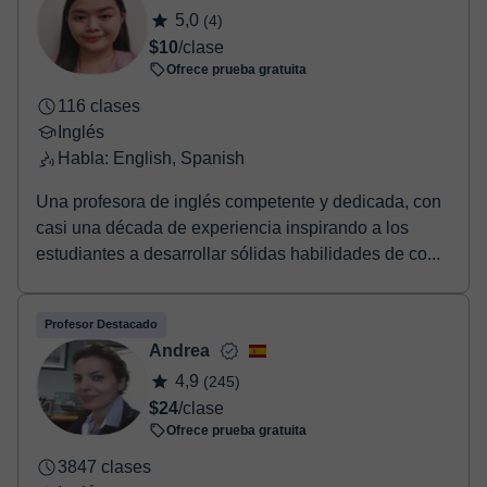
Una vez realices el pago de la clase, recibirás un email de
5,0
(4)
confirmación de la reserva.
$10
/clase
Ofrece prueba gratuita
116 clases
Inglés
Habla: English, Spanish
Una profesora de inglés competente y dedicada, con
casi una década de experiencia inspirando a los
estudiantes a desarrollar sólidas habilidades de co...
Profesor Destacado
Andrea
4,9
(245)
$24
/clase
Ofrece prueba gratuita
3847 clases