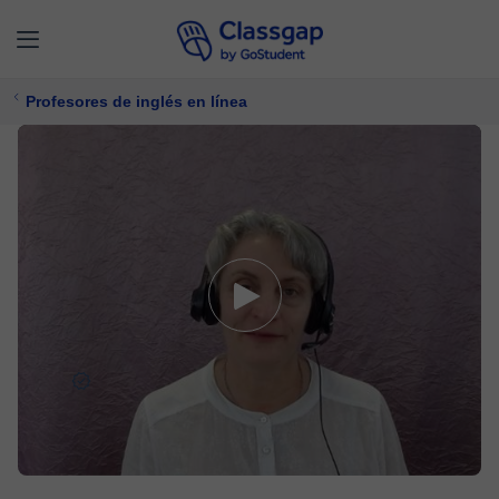
Profesores de inglés en línea
Mary
5,0 (72)
3579 clases
Inglés
Ofrece prueba gratuita
$ 22/
clase