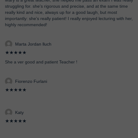
Mary is a great teacher, she helped me pass an exam I was really
struggling for. she's rigorous and precise, and at the same time
really kind and nice, always up for a good laugh, but most
importantly: she's really patient! I really enjoyed lecturing with her,
highly recommended!
Marta Jordan lluch
★★★★★
She a ver good and patient Teacher !
Fiorenzo Furlani
★★★★★
Katy
★★★★★