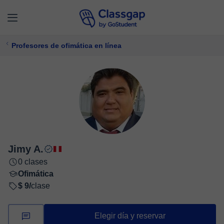
Profesores de ofimática en línea
Jimy A.
0 clases
Ofimática
$ 9/
clase
Elegir día y reservar