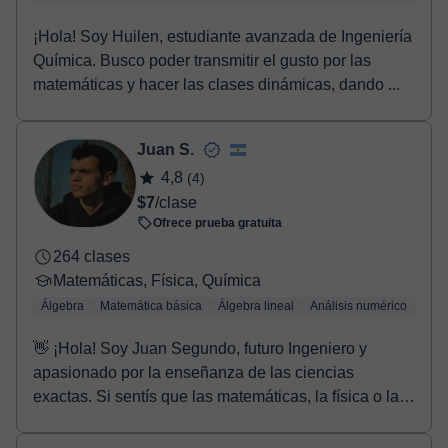
¡Hola! Soy Huilen, estudiante avanzada de Ingeniería
Química. Busco poder transmitir el gusto por las
matemáticas y hacer las clases dinámicas, dando ...
Juan S.
4,8
(4)
$7
/clase
Ofrece prueba gratuita
264 clases
Matemáticas, Física, Química
Álgebra
Matemática básica
Álgebra lineal
Análisis numérico
Trig
👋 ¡Hola! Soy Juan Segundo, futuro Ingeniero y
apasionado por la enseñanza de las ciencias
exactas. Si sentís que las matemáticas, la física o la
quí...