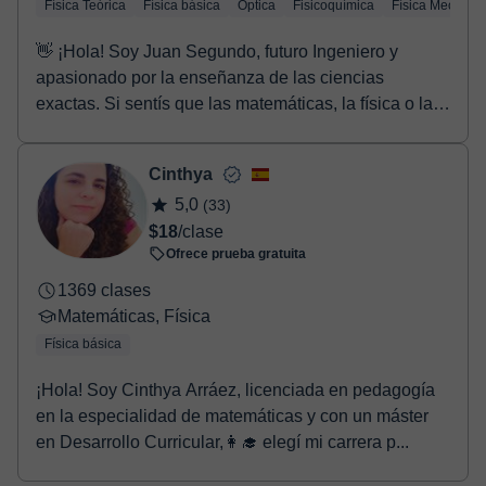
Física Teórica
Física básica
Óptica
Fisicoquímica
Física Mecánic
👋 ¡Hola! Soy Juan Segundo, futuro Ingeniero y
apasionado por la enseñanza de las ciencias
exactas. Si sentís que las matemáticas, la física o la
quí...
Cinthya
5,0
(33)
$18
/clase
Ofrece prueba gratuita
1369 clases
Matemáticas, Física
Física básica
¡Hola! Soy Cinthya Arráez, licenciada en pedagogía
en la especialidad de matemáticas y con un máster
en Desarrollo Curricular,👩‍🎓 elegí mi carrera p...