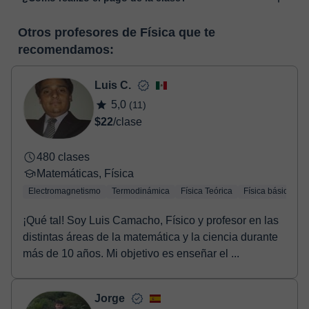
funcionalidades específicas para ello, como el vídeo-chat, la
En el momento en que selecciones una clase o un pack de
pizarra virtual o el editor de textos a tiempo real. En el siguiente
Otros profesores de Física que te
horas, podrás realizar el pago mediante nuestro TPV virtual.
enlace puedes ver una demo del aula y conocerla:
Ver aula
recomendamos:
Tienes dos opciones para efectuar el pago:
virtual
- Tarjeta de crédito.
- Paypal.
Luis C.
Una vez realices el pago de la clase, recibirás un email de
5,0
(11)
confirmación de la reserva.
$22
/clase
480 clases
Matemáticas, Física
Electromagnetismo
Termodinámica
Física Teórica
Física básica
M
¡Qué tal! Soy Luis Camacho, Físico y profesor en las
distintas áreas de la matemática y la ciencia durante
más de 10 años. Mi objetivo es enseñar el ...
Jorge