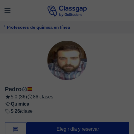
Profesores de química en línea
Pedro
5,0 (36)
86 clases
Química
$ 26/
clase
Elegir día y reservar