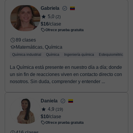
Gabriela
5,0
(2)
$16
/clase
Ofrece prueba gratuita
89 clases
Matemáticas, Química
Química industrial
Química
Ingeniería química
Estequiométrica
Q
La Química está presente en nuestro día a día; donde
un sin fin de reacciones viven en contacto directo con
nosotros. Sin duda, comprender y entender ...
Daniela
4,9
(19)
$10
/clase
Ofrece prueba gratuita
416 clases