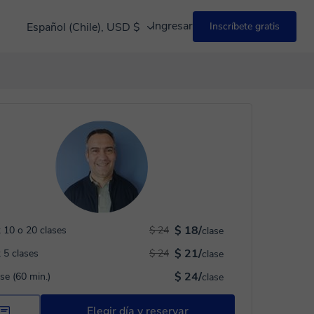
Ingresar
Español (Chile), USD $
Inscríbete gratis
$ 18/
 10 o 20 clases
$ 24
clase
$ 21/
 5 clases
$ 24
clase
$ 24/
ase (60 min.)
clase
Elegir día y reservar