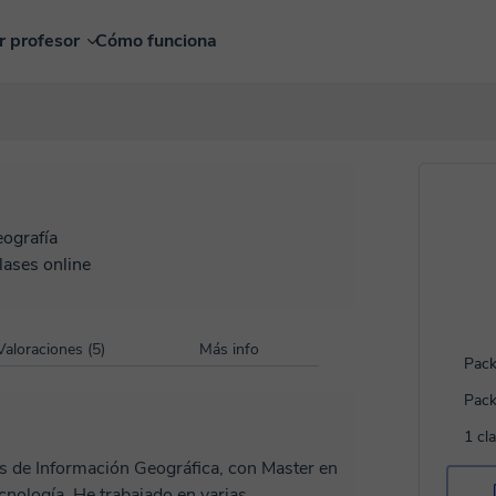
r profesor
Cómo funciona
ografía
lases online
Valoraciones (5)
Más info
Pack
Pack
1 cl
as de Información Geográfica, con Master en
nología. He trabajado en varias