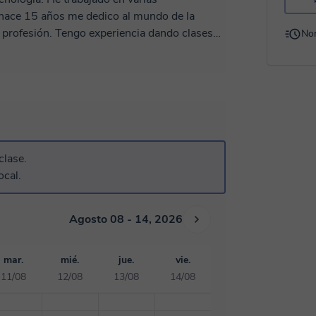
 hace 15 años me dedico al mundo de la
 profesión. Tengo experiencia dando clases
No
ivel universitario. Me gusta organizar las
aré encantado de ayudarte a conseguir tus
clase.
ocal.
Agosto 08 - 14, 2026
mar.
mié.
jue.
vie.
11/08
12/08
13/08
14/08