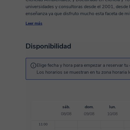
universidades y consultoras desde el 2001, desde
enseñanza ya que disfruto mucho esta faceta de mi
online a alumnos de secundaria y más que todo de n
Leer más
clases según las necesidades de cada alumno. ¡Est
objetivos!
Disponibilidad
Elige fecha y hora para empezar a reservar tu 
Los horarios se muestran en tu zona horaria l
sáb.
dom.
lun.
08/08
09/08
10/08
11:00