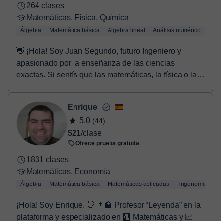
264 clases
Matemáticas, Física, Química
Álgebra
Matemática básica
Álgebra lineal
Análisis numérico
Trig
👋 ¡Hola! Soy Juan Segundo, futuro Ingeniero y
apasionado por la enseñanza de las ciencias
exactas. Si sentís que las matemáticas, la física o la
quí...
Enrique
5,0
(44)
$21
/clase
Ofrece prueba gratuita
1831 clases
Matemáticas, Economía
Álgebra
Matemática básica
Matemáticas aplicadas
Trigonometría
¡Hola! Soy Enrique. 👋 👨‍🏫 Profesor “Leyenda” en la
plataforma y especializado en 🧮 Matemáticas y 📈