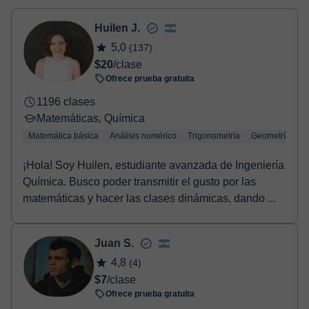
- Tarjeta de crédito.
- Paypal.
Huilen J.
Una vez realices el pago de la clase, recibirás un email de
5,0
(137)
confirmación de la reserva.
$20
/clase
Ofrece prueba gratuita
1196 clases
Matemáticas, Química
Matemática básica
Análisis numérico
Trigonometría
Geometría
¡Hola! Soy Huilen, estudiante avanzada de Ingeniería
Química. Busco poder transmitir el gusto por las
matemáticas y hacer las clases dinámicas, dando ...
Juan S.
4,8
(4)
$7
/clase
Ofrece prueba gratuita