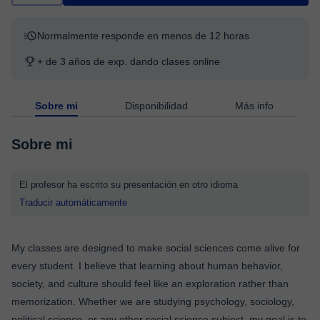
Normalmente responde en menos de 12 horas
+ de 3 años de exp. dando clases online
Sobre mi
Disponibilidad
Más info
Sobre mi
El profesor ha escrito su presentación en otro idioma
Traducir automáticamente
My classes are designed to make social sciences come alive for
every student. I believe that learning about human behavior,
society, and culture should feel like an exploration rather than
memorization. Whether we are studying psychology, sociology,
political science, or any other social science subject, my goal is to