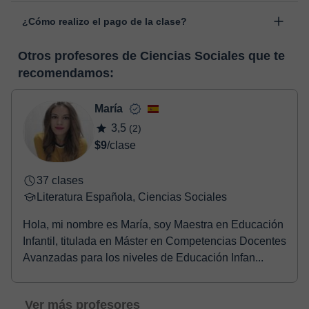
Las clases se realizan en el aula virtual de Classgap,
“Cambiar fecha”.
¿Cómo realizo el pago de la clase?
desarrollada para el ámbito formativo con muchas
funcionalidades específicas para ello, como el vídeo-chat, la
En el momento en que selecciones una clase o un pack de
pizarra virtual o el editor de textos a tiempo real. En el siguiente
Otros profesores de Ciencias Sociales que te
horas, podrás realizar el pago mediante nuestro TPV virtual.
enlace puedes ver una demo del aula y conocerla:
Ver aula
recomendamos:
Tienes dos opciones para efectuar el pago:
virtual
- Tarjeta de crédito.
- Paypal.
María
Una vez realices el pago de la clase, recibirás un email de
3,5
(2)
confirmación de la reserva.
$9
/clase
37 clases
Literatura Española, Ciencias Sociales
Hola, mi nombre es María, soy Maestra en Educación
Infantil, titulada en Máster en Competencias Docentes
Avanzadas para los niveles de Educación Infan...
Ver más profesores