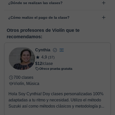
¿Dónde se realizan las clases?
cambiar la hora o el día de clase. Puedes hacerlo desde tu área
personal, dentro de "Clases programadas", en la opción
Las clases se realizan en el aula virtual de Classgap,
“Cambiar fecha”.
¿Cómo realizo el pago de la clase?
desarrollada para el ámbito formativo con muchas
funcionalidades específicas para ello, como el vídeo-chat, la
En el momento en que selecciones una clase o un pack de
pizarra virtual o el editor de textos a tiempo real. En el siguiente
Otros profesores de Violín que te
horas, podrás realizar el pago mediante nuestro TPV virtual.
enlace puedes ver una demo del aula y conocerla:
Ver aula
recomendamos:
Tienes dos opciones para efectuar el pago:
virtual
- Tarjeta de crédito.
- Paypal.
Cynthia
Una vez realices el pago de la clase, recibirás un email de
4,9
(37)
confirmación de la reserva.
$12
/clase
Ofrece prueba gratuita
700 clases
Violín, Música
Hola Soy Cynthia! Doy clases personalizadas 100%
adaptadas a tu ritmo y necesidad. Utilizo el método
Suzuki así como métodos clásicos y metodología p...