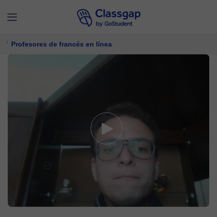
Profesores de francés en línea
Thibaut
5,0 (66)
788 clases
Francés
Ofrece prueba gratuita
$ 27/
clase