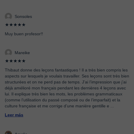
Sonsoles
★★★★★
Muy buen profesor!!
Mareike
★★★★★
Thibaut donne des leçons fantastiques ! Il a très bien compris les
aspects sur lesquels je voulais travailler. Ses leçons sont très bien
structurées et on ne perd pas de temps. J’ai l’impression que j’ai
déjà amélioré mon français pendant les dernières 4 leçons avec
lui. Il explique très bien les mots, les problèmes grammaticaux
(comme l’utilisation du passé composé ou de l’imparfait) et la
culture française et me corrige d’une manière gentille e
...
Leer más