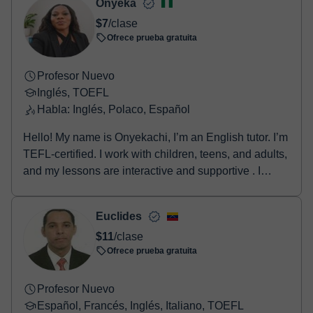
Onyeka
Una vez realices el pago de la clase, recibirás un email de
$7
/clase
confirmación de la reserva.
Ofrece prueba gratuita
Profesor Nuevo
Inglés, TOEFL
Habla: Inglés, Polaco, Español
Hello! My name is Onyekachi, I’m an English tutor. I’m
TEFL-certified. I work with children, teens, and adults,
and my lessons are interactive and supportive . I
believe learning should be simple, practical, and
enjoyable, so I tailor each lesson to suit my student’s
Euclides
level, goals and to improve your everyday English,
$11
/clase
pronunciation, grammar, or conversational skills, I’m
Ofrece prueba gratuita
here to guide you step by step at your own pace.. I
create a safe space where making mistakes is part of
learning
Profesor Nuevo
Español, Francés, Inglés, Italiano, TOEFL