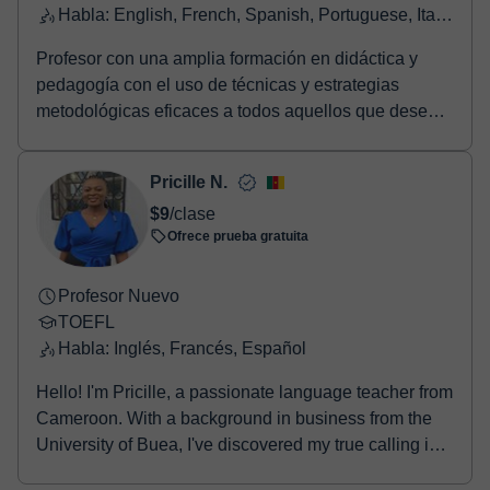
Habla: English, French, Spanish, Portuguese, Italian
Profesor con una amplia formación en didáctica y
pedagogía con el uso de técnicas y estrategias
metodológicas eficaces a todos aquellos que deseen
apr...
Pricille N.
$9
/clase
Ofrece prueba gratuita
Profesor Nuevo
TOEFL
Habla: Inglés, Francés, Español
Hello! I'm Pricille, a passionate language teacher from
Cameroon. With a background in business from the
University of Buea, I've discovered my true calling in
teaching languages. Currently learning Spanish and