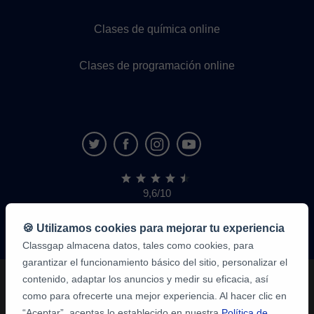
Clases de química online
Clases de programación online
9,6/10
1.339.284
opiniones
de
🍪 Utilizamos cookies para mejorar tu experiencia
alumnos
Classgap almacena datos, tales como cookies, para
garantizar el funcionamiento básico del sitio, personalizar el
contenido, adaptar los anuncios y medir su eficacia, así
como para ofrecerte una mejor experiencia. Al hacer clic en
“Aceptar”, aceptas lo establecido en nuestra
Política de