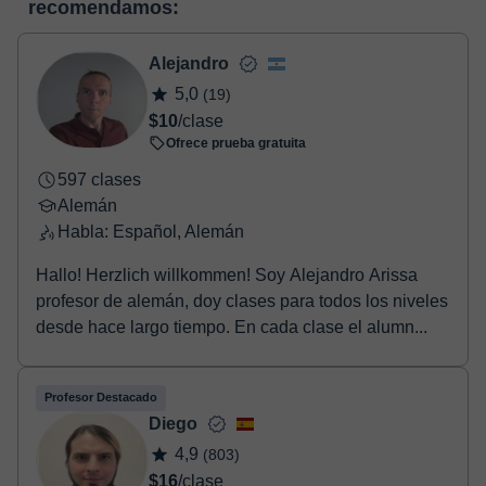
recomendamos:
Tienes dos opciones para efectuar el pago:
virtual
- Tarjeta de crédito.
- Paypal.
Alejandro
Una vez realices el pago de la clase, recibirás un email de
5,0
(19)
confirmación de la reserva.
$10
/clase
Ofrece prueba gratuita
597 clases
Alemán
Habla: Español, Alemán
Hallo! Herzlich willkommen! Soy Alejandro Arissa
profesor de alemán, doy clases para todos los niveles
desde hace largo tiempo. En cada clase el alumn...
Profesor Destacado
Diego
4,9
(803)
$16
/clase