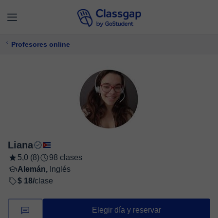
Profesores online
Liana
5,0 (8)
98 clases
Alemán,
Inglés
$ 18/
clase
Elegir día y reservar