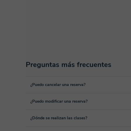
Preguntas más frecuentes
¿Puedo cancelar una reserva?
Sí, puedes cancelar una reserva hasta un máximo de 8 hora
¿Puedo modificar una reserva?
cancelación. Estudiaremos cada caso de forma personal par
Sí, siempre puede surgir algún imprevisto, por lo que podr
¿Dónde se realizan las clases?
desde tu área personal, dentro de "Clases programadas", 