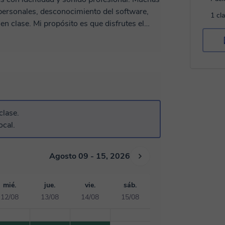
personales, desconocimiento del software,
1 cl
n clase. Mi propósito es que disfrutes el
ntas para superar cualquier obstáculo,
 Tomplay (10+ años) y productor de muchos
nalizado: trabajamos sobre tus canciones
miento en todo el proceso. Ofrezco
tu proyecto. ¡Te espero!
clase.
ocal.
Agosto 09 - 15, 2026
mié.
jue.
vie.
sáb.
12/08
13/08
14/08
15/08