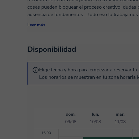
cosas pueden bloquear el proceso creativo: dudas 
ausencia de fundamentos... todo eso lo trabajamos e
proceso, desarrolles tu estilo y adquieras herramie
Leer más
creativo o técnico. Especialista en Ableton, Logic y Pro Tools. He trabajado para Fox
Telecolombia, Uber, NatGeo, como arreglista para
artistas internacionales. Mi método es 100% perso
Disponibilidad
con feedback detallado, técnicas de arreglo y acompaña
primera clase gratis (20 min) para conversar sobre 
Elige fecha y hora para empezar a reservar tu 
Los horarios se muestran en tu zona horaria l
dom.
lun.
mar.
09/08
10/08
11/08
16:00