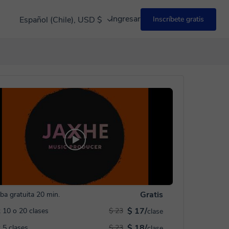
Ingresar
Español (Chile), USD $
Inscríbete gratis
Gratis
ba gratuita 20 min.
$ 17/
 10 o 20 clases
$ 23
clase
$ 18/
 5 clases
$ 23
clase