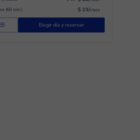
$ 23/
ase (60 min.)
clase
Elegir día y reservar