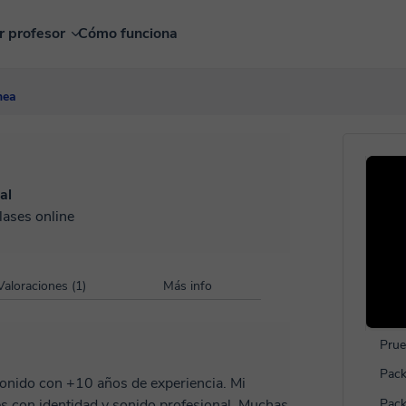
r profesor
Cómo funciona
nea
al
lases online
Valoraciones (1)
Más info
Prue
Pack
sonido con +10 años de experiencia. Mi
es con identidad y sonido profesional. Muchas
Pack