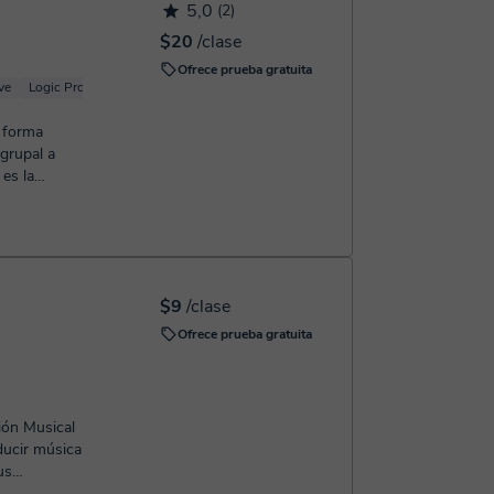
5,0
(2)
$20
/clase
Ofrece prueba gratuita
ve
Logic Pro X
 forma
 grupal a
es la
n. T...
$9
/clase
Ofrece prueba gratuita
ión Musical
us