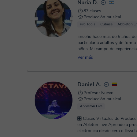
Nuria D.
87 clases
Producción musical
Pro Tools
Cubase
Abbleton Li
Enseño hace mas de 5 años de
particular a adultos y de forma
niños. Mi campo de experiencia 
musica, la producción y la edicio
Ver más
Daniel A.
Profesor Nuevo
Producción musical
Abbleton Live
🎛️ Clases Virtuales de Producc
en Ableton Live Aprende a producir música
electrónica desde cero o lleva t
proyectos al siguiente nivel ...