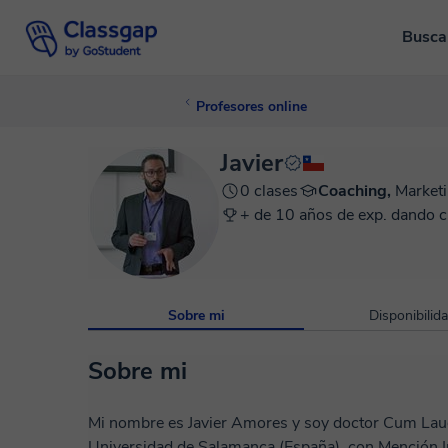
Busca
Profesores online
Javier
0 clases
Coaching,
Market
+ de 10 años de exp. dando c
Sobre mi
Disponibilid
Sobre mi
Mi nombre es Javier Amores y soy doctor Cum Laud
Universidad de Salamanca (España), con Mención In