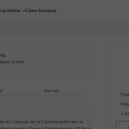
r profesor
Cómo funciona
ing
lases online
ad
Más info
Pack
Pack
1 cl
e en Ciencias de la Comunicación por la
ternacional y Premio Extraordinario. Mi tesis