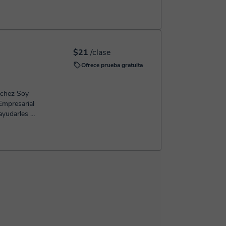
s o sin...
$21
/clase
Ofrece prueba gratuita
nchez Soy
Empresarial