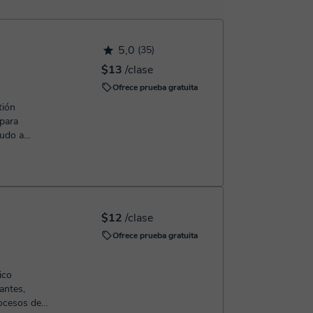
confirmación de la reserva.
5,0
(35)
$13
/clase
Ofrece prueba gratuita
tión
 para
esionale...
$12
/clase
Ofrece prueba gratuita
ico
rocesos de