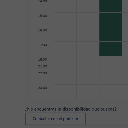
sus proyectos académicos o profesionales. Soy una persona cercana, paciente y comprometida
14:00
con la docencia. Me esfuerzo por crear un ambient
sesión docente sea una experiencia útil, clara y e
15:00
a las necesidades de cada persona, porque creo 
mejor y desarrollar nuestras dotes persuasivas si 
16:00
compromiso es ofrecer formación de calidad, basada
el mundo real y profesional.
17:00
18:00
21:00
22:00
23:00
¿No encuentras la disponibilidad que buscas?
Contactar con el profesor