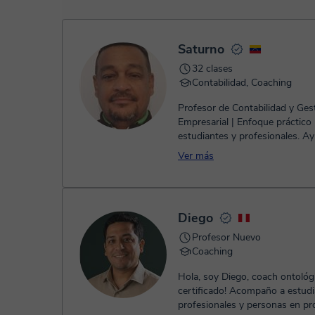
- Tarjeta de crédito.
- Paypal.
Una vez realices el pago de la clase, recibirás un email de 
Saturno
32 clases
Contabilidad, Coaching
Profesor de Contabilidad y Ges
Empresarial | Enfoque práctico
estudiantes y profesionales. Ayudo a
estudiantes universitarios y prof
Ver más
Diego
Profesor Nuevo
Coaching
Hola, soy Diego, coach ontológ
certificado! Acompaño a estudiantes,
profesionales y personas en p