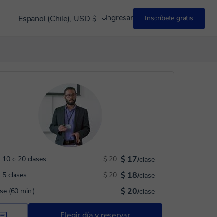
Ingresar
Español (Chile), USD $
Inscríbete gratis
$ 17/
 10 o 20 clases
$ 20
clase
$ 18/
 5 clases
$ 20
clase
$ 20/
ase (60 min.)
clase
Elegir día y reservar