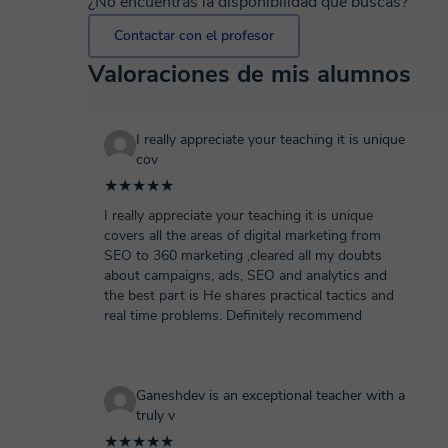
¿No encuentras la disponibilidad que buscas?
Contactar con el profesor
Valoraciones de mis alumnos
I really appreciate your teaching it is unique
cov
★★★★★
I really appreciate your teaching it is unique
covers all the areas of digital marketing from
SEO to 360 marketing ,cleared all my doubts
about campaigns, ads, SEO and analytics and
the best part is He shares practical tactics and
real time problems. Definitely recommend
Ganeshdev is an exceptional teacher with a
truly v
★★★★★