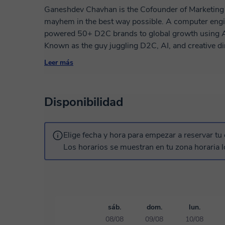
Ganeshdev Chavhan is the Cofounder of Marketing 
mayhem in the best way possible. A computer engine
powered 50+ D2C brands to global growth using AI
Known as the guy juggling D2C, AI, and creative dir
chaos and spark to strategy. When he’s not busy sc
Leer más
rules of digital marketing with voltage levels that 
Disponibilidad
Elige fecha y hora para empezar a reservar tu 
Los horarios se muestran en tu zona horaria l
sáb.
dom.
lun.
08/08
09/08
10/08