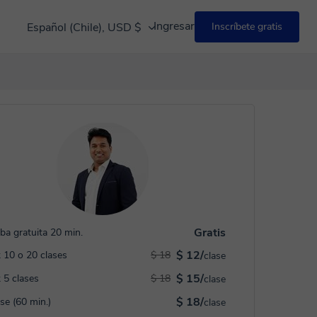
Ingresar
Español (Chile), USD $
Inscríbete gratis
Gratis
ba gratuita 20 min.
$ 12/
 10 o 20 clases
$ 18
clase
$ 15/
 5 clases
$ 18
clase
$ 18/
ase (60 min.)
clase