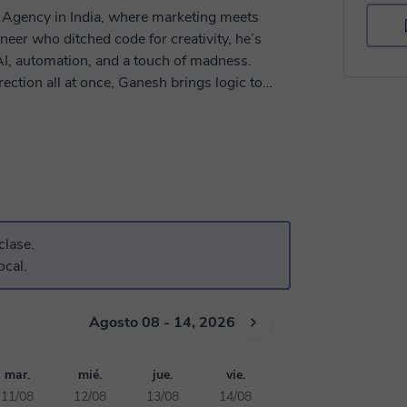
Agency in India, where marketing meets
er who ditched code for creativity, he’s
, automation, and a touch of madness.
ection all at once, Ganesh brings logic to
aling brands, he’s probably rewriting the
even algorithms can’t handle. ⚡
clase.
ocal.
Agosto 08 - 14, 2026
mar.
mié.
jue.
vie.
11/08
12/08
13/08
14/08