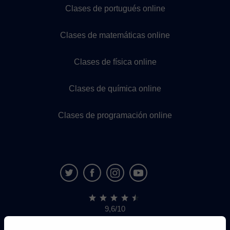
Clases de portugués online
Clases de matemáticas online
Clases de física online
Clases de química online
Clases de programación online
9,6/10
1.339.284
opiniones
de