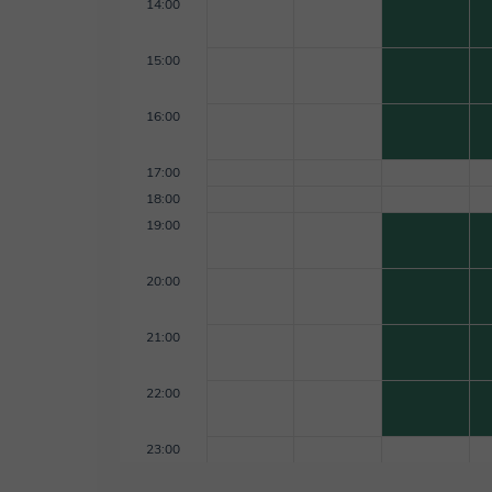
hasta acá y espero que podamos conocernos pronto... En resumen, Ofrezco ses
14:00
personalizadas en: - Música: (Batería, Bajo eléctrico, Guitarra, teclado) - Emprendimiento:
(Industria musical, Licenciamiento, Formulación de
15:00
(generalidades, Tecnología para la producción de
16:00
17:00
18:00
19:00
20:00
21:00
22:00
23:00