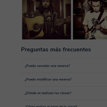
Preguntas más frecuentes
¿Puedo cancelar una reserva?
Sí, puedes cancelar una reserva hasta un máximo de 8 hora
¿Puedo modificar una reserva?
cancelación. Estudiaremos cada caso de forma personal par
Sí, siempre puede surgir algún imprevisto, por lo que podr
¿Dónde se realizan las clases?
desde tu área personal, dentro de "Clases programadas", 
Las clases se realizan en el aula virtual de Classgap, des
¿Cómo realizo el pago de la clase?