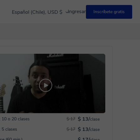
Ingresar
Español (Chile), USD $
Inscríbete gratis
$ 13/
 10 o 20 clases
$ 17
clase
$ 13/
 5 clases
$ 17
clase
$ 17/
ase (60 min.)
clase