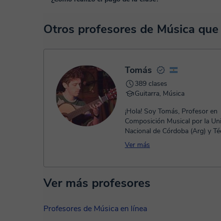
funcionalidades específicas para ello, como el vídeo-chat, la
En el siguiente enlace puedes ver una demo del aula y con
En el momento en que selecciones una clase o un pack de 
Otros profesores de Música qu
TPV virtual. Tienes dos opciones para efectuar el pago:
- Tarjeta de crédito.
- Paypal.
Una vez realices el pago de la clase, recibirás un email de 
Tomás
389 clases
Guitarra, Música
¡Hola! Soy Tomás, Profesor en
Composición Musical por la Un
Nacional de Córdoba (Arg) y Té
Universitario: Instrumentista m
Ver más
Guitarr...
Ver más profesores
Profesores de Música en línea