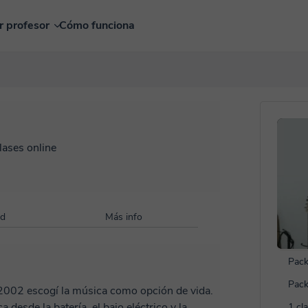
r profesor
Cómo funciona
lases online
ad
Más info
Pack
Pack
 2002 escogí la música como opción de vida.
 desde la batería, el bajo eléctrico y la
1 cl