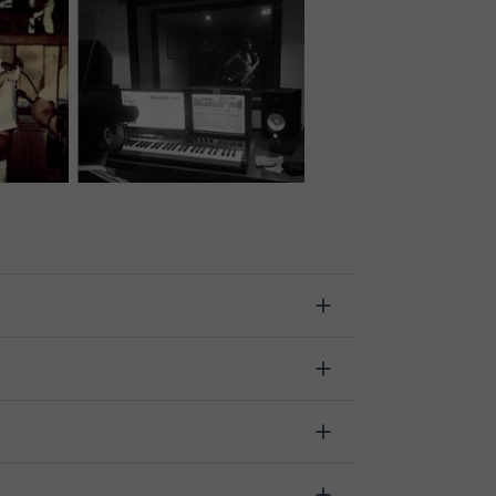
s antes de la clase, indicando el motivo de
a proceder a la devolución del valor.
ás cambiar la hora o el día de clase. Puedes hacerlo
en la opción “Cambiar fecha”.
arrollada para el ámbito formativo con muchas