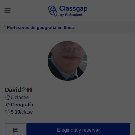
Profesores de geografía en línea
David
0 clases
Geografía
$ 10/
clase
Elegir día y reservar