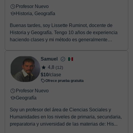
Profesor Nuevo
Historia, Geografía
Buenas tardes, soy Lissette Ruminot, docente de
Historia y Geografía. Tengo 10 años de experiencia
haciendo clases y mi método es generalmente
interactivo, para ir chequeando si mis estudiantes
entienden el contenido. Por lo tanto, desarrollo la
Samuel
parte teórica, pero también actividades prácticas para
4,8
(12)
evaluar constantemente al estudiante.
$10
/clase
Ofrece prueba gratuita
Profesor Nuevo
Geografía
Soy un profesor del área de Ciencias Sociales y
Humanidades en los niveles de primaria, secundaria,
preparatoria y universidad de las materias de: His...