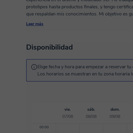
prototipos hasta productos finales, y tengo certific
que respaldan mis conocimientos. Mi objetivo es gu
manera práctica y efectiva, ayudándote a desarrollar
Leer más
Juntos, haremos que tus ideas cobren vida a través
aventura creativa?
Disponibilidad
Elige fecha y hora para empezar a reservar tu 
Los horarios se muestran en tu zona horaria l
vie.
sáb.
dom.
07/08
08/08
09/08
00:00