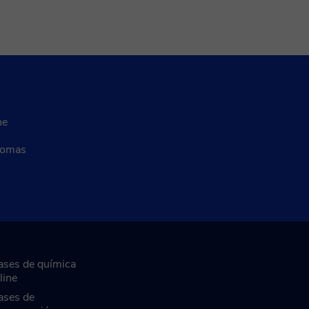
ne
diomas
ases de química
line
ases de