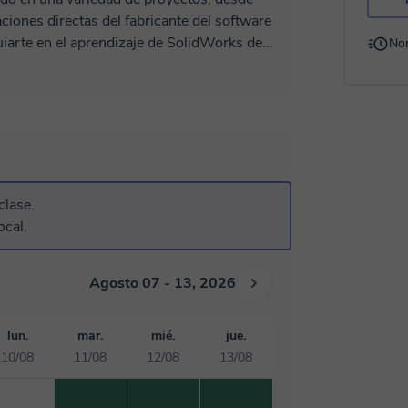
aciones directas del fabricante del software
iarte en el aprendizaje de SolidWorks de
No
 habilidades que te serán útiles en tu carrera.
 del diseño. ¡Listo para comenzar esta
clase.
ocal.
Agosto 07 - 13, 2026
lun.
mar.
mié.
jue.
10/08
11/08
12/08
13/08