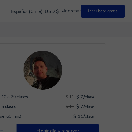
Ingresar
Español (Chile), USD $
Inscríbete gratis
$ 7/
 10 o 20 clases
$ 11
clase
$ 7/
 5 clases
$ 11
clase
$ 11/
ase (60 min.)
clase
Elegir día y reservar