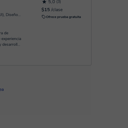
5,0
(3)
$15
/clase
Diseño de Interfaces (UX y UI), Diseño Web
Ofrece prueba gratuita
 experiencia
 desarrollo
ea