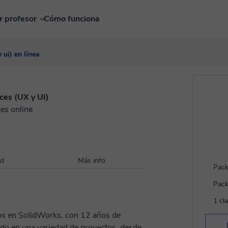
r profesor
Cómo funciona
 ui) en línea
ces (UX y UI)
es online
ad
Más info
Pack
Pack
1 cl
ado en una variedad de proyectos, desde