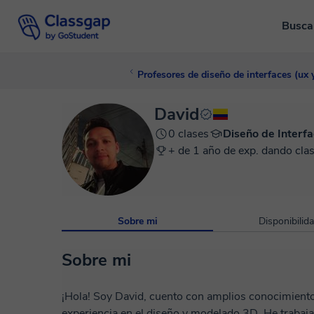
Busca
Profesores de diseño de interfaces (ux y
David
0 clases
Diseño de Interfa
+ de 1 año de exp. dando clas
Sobre mi
Disponibilid
Sobre mi
¡Hola! Soy David, cuento con amplios conocimientos en SolidWorks, con 12 años de
experiencia en el diseño y modelado 3D. He trabaj