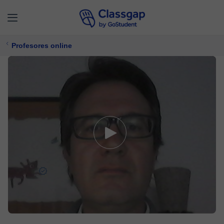
Profesores online
Daniel
4,9 (965)
2523 clases
Contabilidad,
Finanzas
Ofrece prueba gratuita
$ 15/
clase