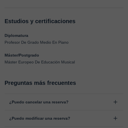
Estudios y certificaciones
Diplomatura
Profesor De Grado Medio En Piano
Máster/Postgrado
Máster Europeo De Educación Musical
Preguntas más frecuentes
¿Puedo cancelar una reserva?
Sí, puedes cancelar una reserva hasta un máximo de 8 horas
¿Puedo modificar una reserva?
antes de la clase, indicando el motivo de cancelación.
Estudiaremos cada caso de forma personal para proceder a la