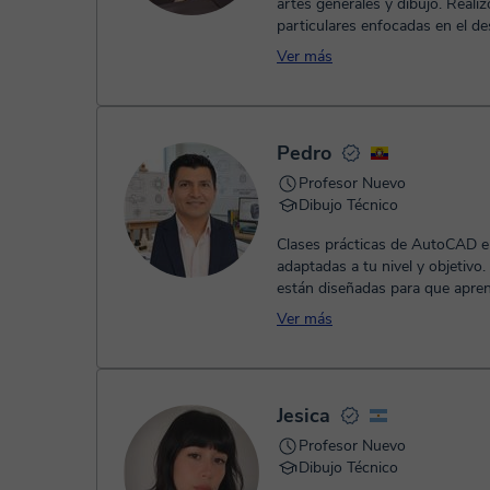
artes generales y dibujo. Realiz
particulares enfocadas en el de
técnico y creativo de cada es...
Ver más
Pedro
Profesor Nuevo
Dibujo Técnico
Clases prácticas de AutoCAD e 
adaptadas a tu nivel y objetivo.
están diseñadas para que apre
haciendo, con ejercicios práctic.
Ver más
Jesica
Profesor Nuevo
Dibujo Técnico