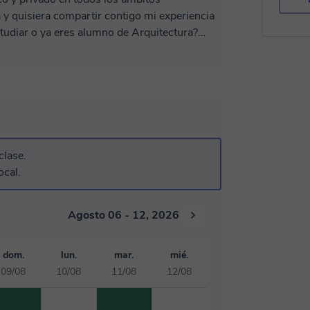
 y quisiera compartir contigo mi experiencia
tudiar o ya eres alumno de Arquitectura?
llar tu creatividad de la mano de la técnica,
as 100% al campo laboral. ! Estaré encantado
vos !
clase.
ocal.
Agosto 06 - 12, 2026
dom.
lun.
mar.
mié.
09/08
10/08
11/08
12/08