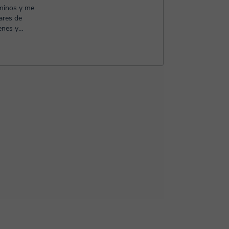
aminos y me
lares de
enes y
.