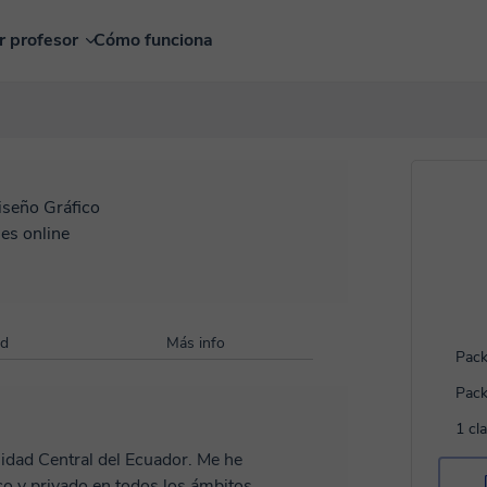
r profesor
Cómo funciona
iseño Gráfico
es online
ad
Más info
Pack
Pack
1 cl
idad Central del Ecuador. Me he
o y privado en todos los ámbitos