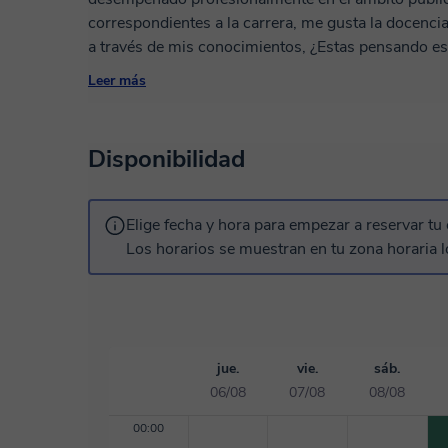
correspondientes a la carrera, me gusta la docencia
a través de mis conocimientos, ¿Estas pensando es
Pues está es la oportunidad para que puedas desarro
Leer más
clases que se adaptan a tus necesidades y enfocad
de ser la guía que necesitas para cumplir tus objeti
Disponibilidad
Elige fecha y hora para empezar a reservar tu 
Los horarios se muestran en tu zona horaria l
jue.
vie.
sáb.
06/08
07/08
08/08
00:00