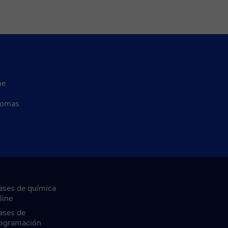
ne
diomas
ases de química
line
ases de
ogramación