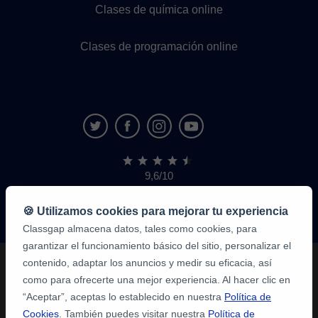
Clases de química online
Clases de programación online
9,6/10
1.339.284
opiniones
de
🍪 Utilizamos cookies para mejorar tu experiencia
alumnos
Classgap almacena datos, tales como cookies, para
garantizar el funcionamiento básico del sitio, personalizar el
contenido, adaptar los anuncios y medir su eficacia, así
como para ofrecerte una mejor experiencia. Al hacer clic en
“Aceptar”, aceptas lo establecido en nuestra
Política de
Cookies
. También puedes visitar nuestra
Política de