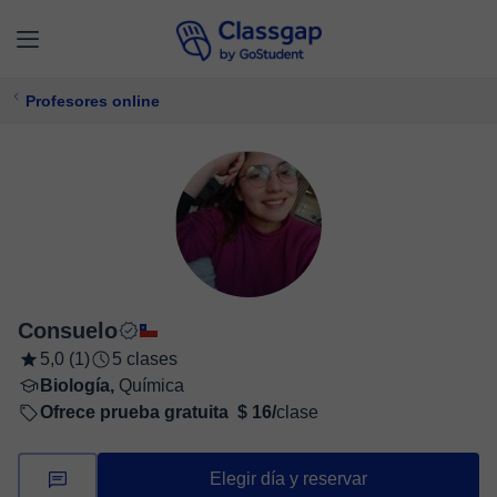
Profesores online
Consuelo
5,0 (1)
5 clases
Biología,
Química
Ofrece prueba gratuita
$ 16/
clase
Elegir día y reservar