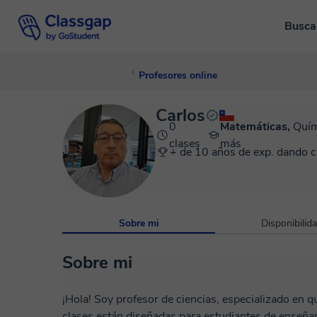
Busca
Profesores online
Carlos
0
Matemáticas,
Quím
clases
más
+ de 10 años de exp. dando c
Sobre mi
Disponibilid
Sobre mi
¡Hola! Soy profesor de ciencias, especializado en qu
clases están diseñadas para estudiantes de enseña