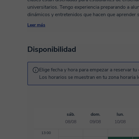
universitarios. Tengo experiencia preparando a al
dinámicos y entretenidos que hacen que aprender 
ayude a entender y disfrutar de las ciencias, ¡te inv
Leer más
estos temas cobren vida y te acerquen a tus metas
Disponibilidad
Elige fecha y hora para empezar a reservar tu 
Los horarios se muestran en tu zona horaria l
sáb.
dom.
lun.
08/08
09/08
10/08
13:00