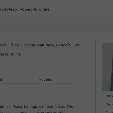
r profesor
Cómo funciona
ica, Física, Ciencias Naturales, Biología...
ver
lases online
ad
Más info
Pack
Pack
ímica, física, biología y matemáticas. Mis
nza básica, media y los primeros años
1 cl