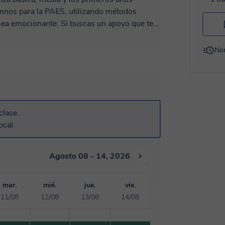
umnos para la PAES, utilizando métodos
sea emocionante. Si buscas un apoyo que te
ito a unirte a mis clases! Juntos, haremos que
 académicas.
No
clase.
ocal.
Agosto 08 - 14, 2026
mar.
mié.
jue.
vie.
11/08
12/08
13/08
14/08