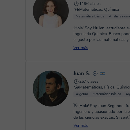
1196 clases
Matemáticas, Química
Matemática básica
Análisis num
¡Hola! Soy Huilen, estudiante 
Ingeniería Química. Busco pode
el gusto por las matemáticas y 
clases dinámicas, dando ...
Ver más
Juan S.
267 clases
Matemáticas, Física, Químic
Álgebra
Matemática básica
Ál
👋 ¡Hola! Soy Juan Segundo, fu
Ingeniero y apasionado por la 
de las ciencias exactas. Si sentís que las
matemáticas, la física o la quí...
Ver más