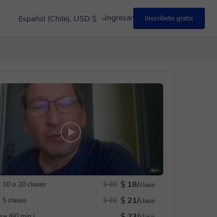
Ingresar
Español (Chile), USD $
Inscríbete gratis
$ 18/
 10 o 20 clases
$ 23
clase
$ 21/
 5 clases
$ 23
clase
$ 23/
ase (60 min.)
clase