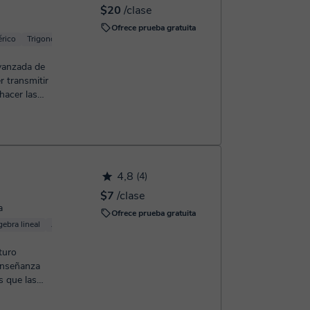
$20
/clase
Ofrece prueba gratuita
érico
Trigonometría
Geometría
avanzada de
r transmitir
hacer las
4,8
(4)
$7
/clase
a
Ofrece prueba gratuita
gebra lineal
Análisis numérico
Trigonometría
Cálculo
turo
enseñanza