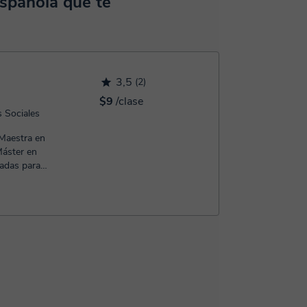
Española que te
confirmación de la reserva.
3,5
(2)
$9
/clase
s Sociales
 Maestra en
Máster en
adas para
.