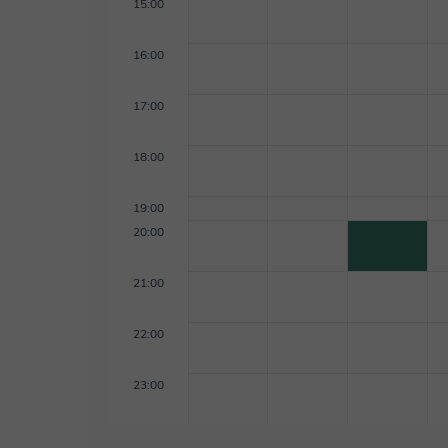
futuro tanto académico como laboral. Mi experienc
15:00
Derecho UC y de 2 años enseñándole a alumnos de 
la Universidad Católica, donde pude aprender apreci
16:00
encantaría seguir disfrutando con más personas.
17:00
18:00
19:00
20:00
21:00
22:00
23:00