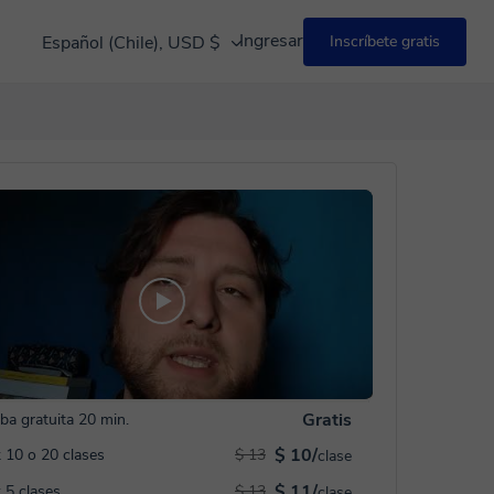
Ingresar
Español (Chile), USD $
Inscríbete gratis
Gratis
ba gratuita 20 min.
$ 10/
 10 o 20 clases
$ 13
clase
$ 11/
 5 clases
$ 13
clase