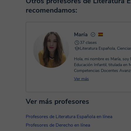
Otros profesores de Literatura 
TPV virtual. Tienes dos opciones para efectuar el pago:
recomendamos:
- Tarjeta de crédito.
- Paypal.
Una vez realices el pago de la clase, recibirás un email de 
María
37 clases
Literatura Española, Ciencia
Hola, mi nombre es María, soy
Educación Infantil, titulada en 
Competencias Docentes Avanz
los niveles de Educación Infan..
Ver más
Ver más profesores
Profesores de Literatura Española en línea
Profesores de Derecho en línea