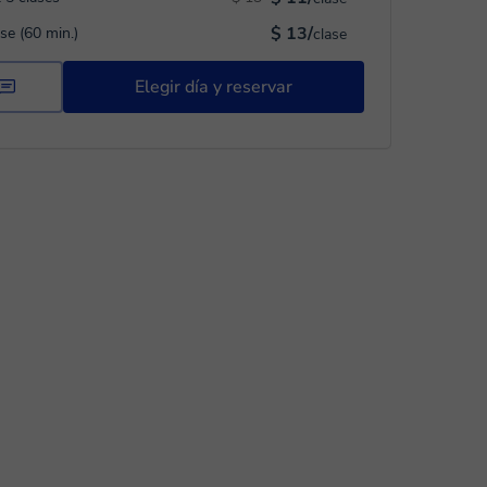
$ 13/
ase (60 min.)
clase
Elegir día y reservar