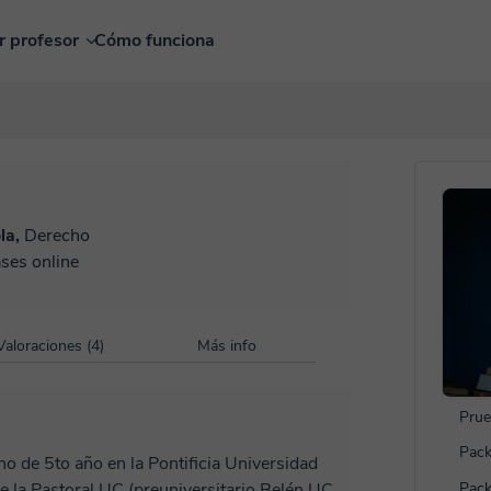
r profesor
Cómo funciona
la,
Derecho
ases online
Valoraciones (4)
Más info
Prue
Pack
o de 5to año en la Pontificia Universidad
de la Pastoral UC (preuniversitario Belén UC
Pack