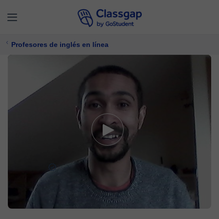
Profesores de inglés en línea
Brandon
5,0 (104)
702 clases
Inglés
Ofrece prueba gratuita
$ 15/
clase