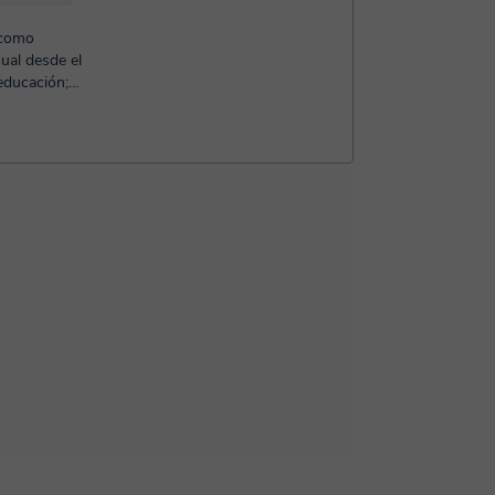
 como
ual desde el
educación;
añ...