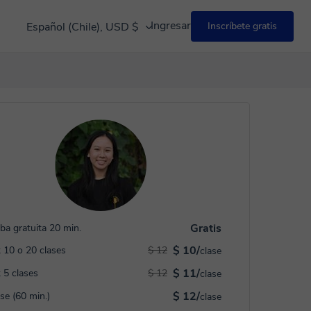
Ingresar
Español (Chile), USD $
Inscríbete gratis
Gratis
ba gratuita 20 min.
$ 10/
 10 o 20 clases
$ 12
clase
$ 11/
 5 clases
$ 12
clase
$ 12/
ase (60 min.)
clase