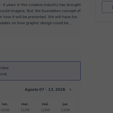
. 4 years in this creative industry has brought
e could imagine. But, the foundation concept of
er how it will be presented. We will have fun
 updates on how graphic design could be
 make it easy is hard :). Let's discuss more of
clase.
ocal.
Agosto 07 - 13, 2026
lun.
mar.
mié.
jue.
10/08
11/08
12/08
13/08