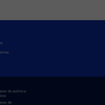
ne
diomas
ases de química
line
ases de