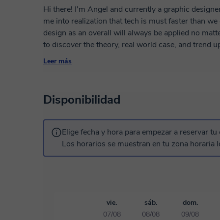
Hi there! I'm Angel and currently a graphic designer
me into realization that tech is must faster than w
design as an overall will always be applied no matt
to discover the theory, real world case, and trend
applied in various work field. Design is easy, but to
Leer más
what we could do now!
Disponibilidad
Elige fecha y hora para empezar a reservar tu 
Los horarios se muestran en tu zona horaria l
vie.
sáb.
dom.
07/08
08/08
09/08