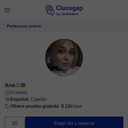
Profesores online
Ana
0 clases
Español,
Catalán
Ofrece prueba gratuita
$ 12/
clase
Elegir día y reservar