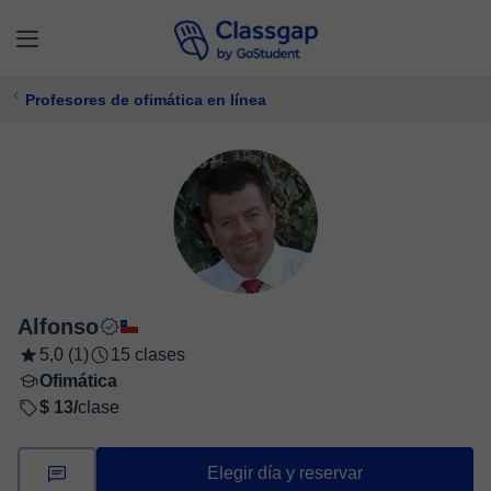
Profesores de ofimática en línea
Alfonso
5,0 (1)
15 clases
Ofimática
$ 13/
clase
Elegir día y reservar