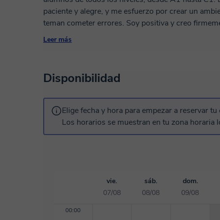
paciente y alegre, y me esfuerzo por crear un ambi
teman cometer errores. Soy positiva y creo firmem
constancia y un acompañamiento correcto puede mejorar Soy profesora de esp
Leer más
certificada por ELE internacional y llevo enseñand
enseñando español a tiempo completo todos estos años. Mis clases siguen una estruc
basada en el método Aula Internacional Plus (Aul
Disponibilidad
materiales de alta calidad que integran gramática,
avances en tu nivel de forma sólida. Ideal si busca
primer minuto. Cualquier duda no dudes en 
Elige fecha y hora para empezar a reservar tu 
Los horarios se muestran en tu zona horaria l
vie.
sáb.
dom.
07/08
08/08
09/08
00:00