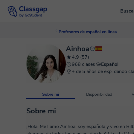
Busca
Profesores de español en línea
Ainhoa
4,9 (57)
968 clases
Español
+ de 5 años de exp. dando cl
Sobre mi
Disponibilidad
V
Sobre mi
¡Hola! Me llamo Ainhoa, soy española y vivo en Bil
alumnos de todos los niveles, desde A1 hasta C1. En