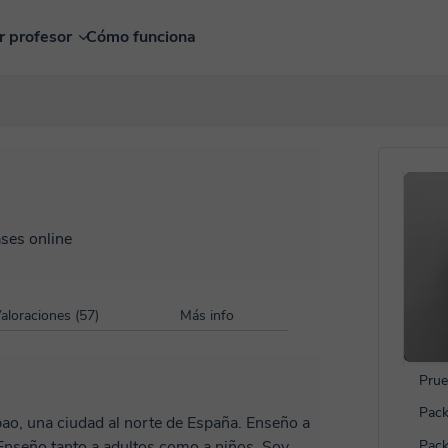
r profesor
Cómo funciona
ases online
aloraciones (57)
Más info
Prue
Pack
bao, una ciudad al norte de España. Enseño a
seño tanto a adultos como a niños. Soy
Pack