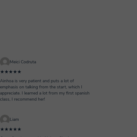
Meici Codruta
★★★★★
Ainhoa is very patient and puts a lot of
emphasis on talking from the start, which I
appreciate. I learned a lot from my first spanish
class, I recommend her!
Liam
★★★★★