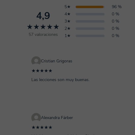
5★
96 %
4,9
4★
0 %
3★
0 %
★★★★★
2★
0 %
57 valoraciones
1★
0 %
Cristian Grigoras
★★★★★
Las lecciones son muy buenas.
Alexandra Färber
★★★★★