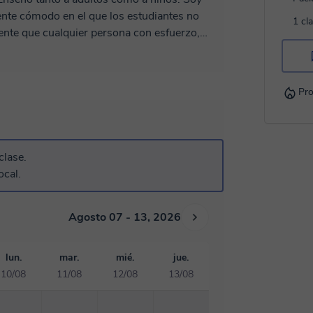
ente cómodo en el que los estudiantes no
1 cl
ente que cualquier persona con esfuerzo,
añol online
o español desde el 2020. He trabajado
tura clara
Pro
a Plus). No improvisamos: Trabajaremos con
 audios y actividades comunicativas para que
s un progreso real y medible hablando desde el
preguntar. Nos vemos pronto!
clase.
ocal.
Agosto 07 - 13, 2026
lun.
mar.
mié.
jue.
10/08
11/08
12/08
13/08