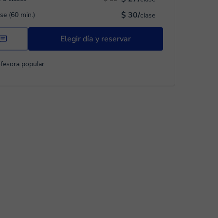
$ 30/
ase (60 min.)
clase
Elegir día y reservar
fesora popular