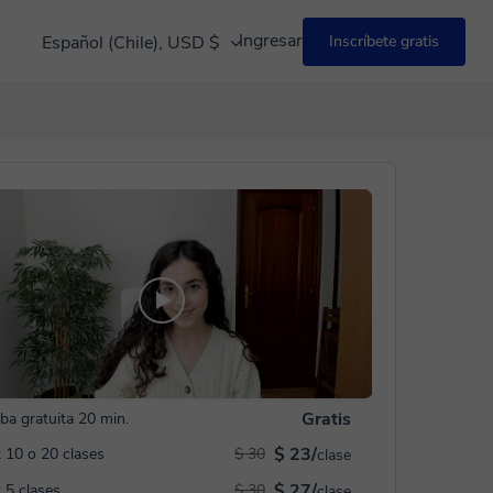
Ingresar
Español (Chile), USD $
Inscríbete gratis
Gratis
ba gratuita 20 min.
$ 23/
 10 o 20 clases
$ 30
clase
$ 27/
 5 clases
$ 30
clase