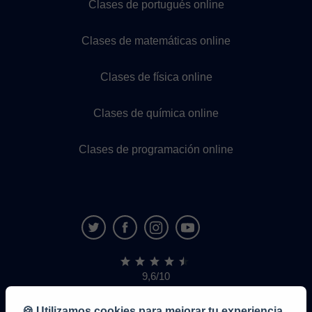
Clases de portugués online
Clases de matemáticas online
Clases de física online
Clases de química online
Clases de programación online
9,6/10
1.339.284
opiniones
de
🍪 Utilizamos cookies para mejorar tu experiencia