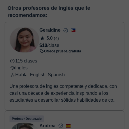
En el momento en que selecciones una clase o un pack de
pizarra virtual o el editor de textos a tiempo real. En el siguiente
Otros profesores de Inglés que te
horas, podrás realizar el pago mediante nuestro TPV virtual.
enlace puedes ver una demo del aula y conocerla:
Ver aula
recomendamos:
Tienes dos opciones para efectuar el pago:
virtual
- Tarjeta de crédito.
- Paypal.
Geraldine
Una vez realices el pago de la clase, recibirás un email de
5,0
(4)
confirmación de la reserva.
$10
/clase
Ofrece prueba gratuita
115 clases
Inglés
Habla: English, Spanish
Una profesora de inglés competente y dedicada, con
casi una década de experiencia inspirando a los
estudiantes a desarrollar sólidas habilidades de co...
Profesor Destacado
Andrea