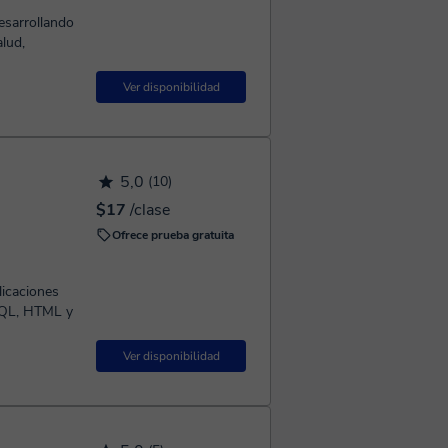
esarrollando
lud,
Ver disponibilidad
5,0
(10)
$17
/clase
Ofrece prueba gratuita
licaciones
 SQL, HTML y
Ver disponibilidad