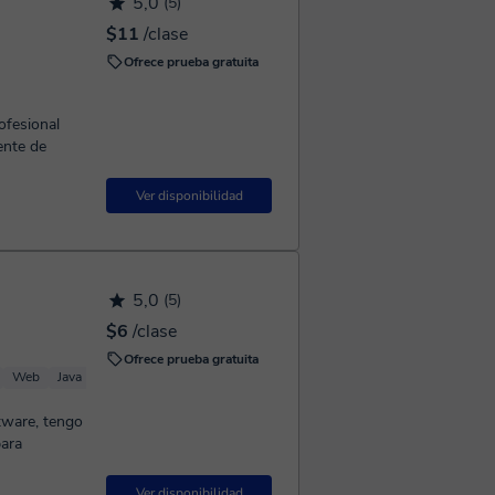
5,0
(5)
$11
/clase
Ofrece prueba gratuita
ofesional
ente de
Ver disponibilidad
5,0
(5)
$6
/clase
Ofrece prueba gratuita
Web
Java
tware, tengo
para
Ver disponibilidad