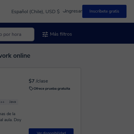
Ingresar
Español (Chile), USD $
Inscríbete gratis
Más filtros
ork online
$7
/clase
Ofrece prueba gratuita
C++
Java
mas de la
ula. Doy
Ver disponibilidad