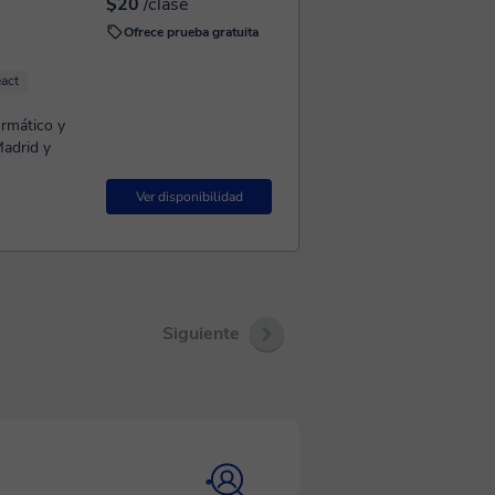
$20
/clase
Ofrece prueba gratuita
act
ormático y
adrid y
Ver disponibilidad
Siguiente