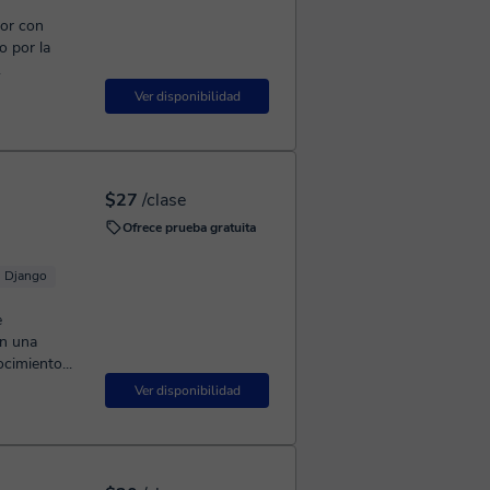
dor con
o por la
.
Ver disponibilidad
$27
/clase
Ofrece prueba gratuita
Django
e
en una
cimiento...
Ver disponibilidad