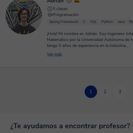
Adrián
5 clases
Programación
Spring Framework
C
SQL
Python
Java
Re
¡Hola! Mi nombre es Adrián. Soy Ingeniero Inf
Matemático por la Universidad Autónoma de M
tengo 5 años de experiencia en la industria...
Ver más
1
2
3
¿Te ayudamos a encontrar profesor?