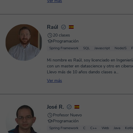
Ver más
Raúl
20 clases
Programación
Spring Framework
SQL
Javascript
NodeJS
Mi nombre es Raúl, soy licenciado en Ingenierí
con un master en datascience y otro en cibers
Llevo más de 10 años dando clases a...
Ver más
José R.
Profesor Nuevo
Programación
Spring Framework
C
C++
Web
Java
Kotli