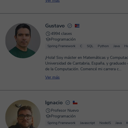
Ver más
Gustavo
4994 clases
Programación
Spring Framework
C
SQL
Python
Java
Ha
¡Hola! Soy máster en Matemáticas y Computaci
Universidad de Cantabria, España, y graduado 
de la Computación. Comencé mi carrera c...
Ver más
Ignacio
Profesor Nuevo
Programación
Spring Framework
Javascript
NodeJS
Java
K