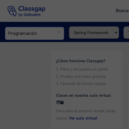
Busca
¿Cómo funciona Classgap?
1. Filtra y encuentra un profe
2. Prueba una clase gratuita
3. Aprende de forma regular
Clases en nuestra aula virtual
🧑‍🏫
Descubre el entorno donde harás
clases.
Ver aula virtual