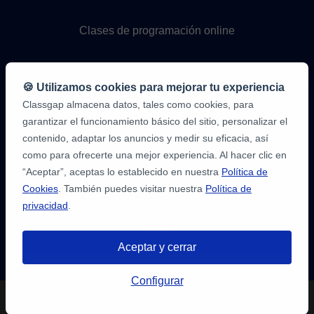
Clases de programación online
🍪 Utilizamos cookies para mejorar tu experiencia
Classgap almacena datos, tales como cookies, para
garantizar el funcionamiento básico del sitio, personalizar el
contenido, adaptar los anuncios y medir su eficacia, así
como para ofrecerte una mejor experiencia. Al hacer clic en
9,6/10
1.339.316
“Aceptar”, aceptas lo establecido en nuestra
Política de
opiniones
de
Cookies
. También puedes visitar nuestra
Política de
alumnos
privacidad
.
2
en
opiniones-
Aceptar y cerrar
verificadas.com
10
/
10
a
Tienes hasta
3 pruebas gratis
de 20
classgap.com
Configurar
min. para encontrar profesor.
¡Regístratre y reserva!