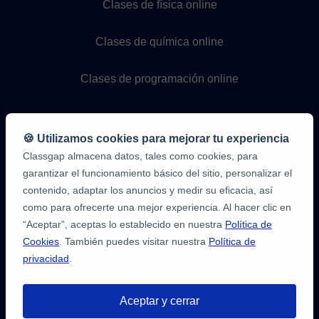
Clases de física online
Clases de química online
Clases de programación online
🍪 Utilizamos cookies para mejorar tu experiencia
Classgap almacena datos, tales como cookies, para
garantizar el funcionamiento básico del sitio, personalizar el
contenido, adaptar los anuncios y medir su eficacia, así
como para ofrecerte una mejor experiencia. Al hacer clic en
9,6/10
1.339.284
“Aceptar”, aceptas lo establecido en nuestra
Política de
opiniones
de
Cookies
. También puedes visitar nuestra
Política de
alumnos
privacidad
.
2
en
opiniones-
Aceptar y cerrar
verificadas.com
10
/
10
a