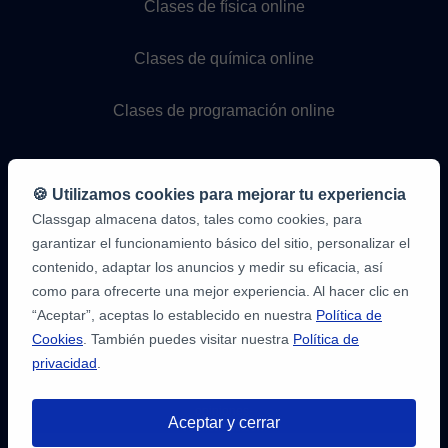
Clases de física online
Clases de química online
Clases de programación online
🍪 Utilizamos cookies para mejorar tu experiencia
Classgap almacena datos, tales como cookies, para
garantizar el funcionamiento básico del sitio, personalizar el
contenido, adaptar los anuncios y medir su eficacia, así
como para ofrecerte una mejor experiencia. Al hacer clic en
9,6/10
1.339.284
“Aceptar”, aceptas lo establecido en nuestra
Política de
opiniones
de
Cookies
. También puedes visitar nuestra
Política de
alumnos
privacidad
.
2
en
opiniones-
Aceptar y cerrar
verificadas.com
10
/
10
a