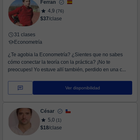
Ferran
4,9
(76)
$37
/clase
31 clases
Econometría
¿Te agobia la Econometría? ¿Sientes que no sabes
cómo conectar la teoría con la práctica? ¡No te
preocupes! Yo estuve allí también, perdido en una c...
Ver disponibilidad
César
5,0
(1)
$18
/clase