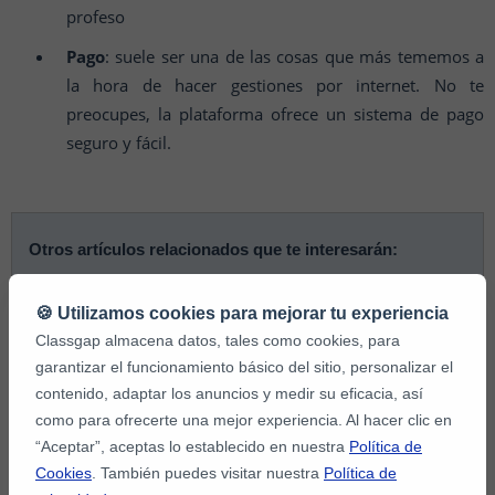
profeso
Pago
: suele ser una de las cosas que más tememos a
la hora de hacer gestiones por internet. No te
preocupes, la plataforma ofrece un sistema de pago
seguro y fácil.
Otros artículos relacionados que te interesarán:
🍪 Utilizamos cookies para mejorar tu experiencia
Cómo son las clases online de matemáticas para
Classgap almacena datos, tales como cookies, para
niños
garantizar el funcionamiento básico del sitio, personalizar el
Los mejores trucos de matemáticas para niños de
contenido, adaptar los anuncios y medir su eficacia, así
primaria
como para ofrecerte una mejor experiencia. Al hacer clic en
“Aceptar”, aceptas lo establecido en nuestra
Política de
Tips para que tu hijo disfrute de las clases online de
Cookies
. También puedes visitar nuestra
Política de
matemáticas