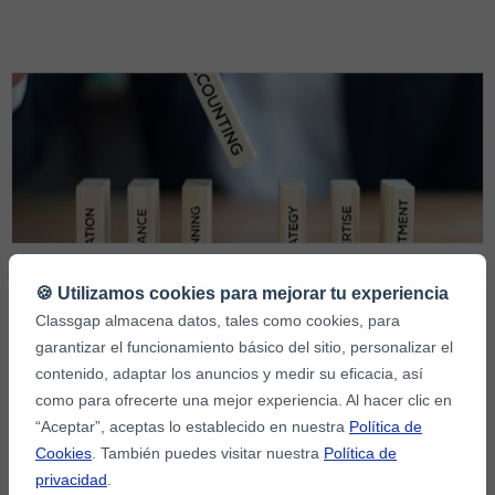
profesional a es...
Guía definitiva para aprender
🍪 Utilizamos cookies para mejorar tu experiencia
contabilidad online
Classgap almacena datos, tales como cookies, para
garantizar el funcionamiento básico del sitio, personalizar el
contenido, adaptar los anuncios y medir su eficacia, así
Al igual que las clases de idiomas como las de portugués (haz el
como para ofrecerte una mejor experiencia. Al hacer clic en
test online de portugués para saber tu nivel), la contabilidad puede
“Aceptar”, aceptas lo establecido en nuestra
Política de
abrirte muchas puertas laborales. Quizá todo lo que necesitas
Cookies
. También puedes visitar nuestra
Política de
para impulsar tu carrera o mejorar tu vida es un buen profesor de
privacidad
.
contabilidad online que te ofrezca un cluster clases particulares