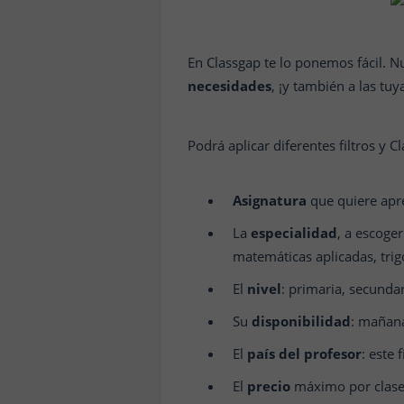
En Classgap te lo ponemos fácil. N
necesidades
, ¡y también a las tuy
Podrá aplicar diferentes filtros y C
Asignatura
que quiere apre
La
especialidad
, a escoger
matemáticas aplicadas, trig
El
nivel
: primaria, secundar
Su
disponibilidad
: mañana
El
país del profesor
: este 
El
precio
máximo por clase 