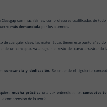
n Classgap
son muchísimas, con profesores cualificados de todo
efuerzo
más demandada
por los alumnos.
 curso de cualquier clase, las matemáticas tienen este punto añadid
iende un concepto, va a seguir el resto del curso arrastrando l
ren
constancia y dedicación
. Se entiende el siguiente concep
equiere
mucha práctica
una vez entendidos los
conceptos te
la comprensión de la teoría.