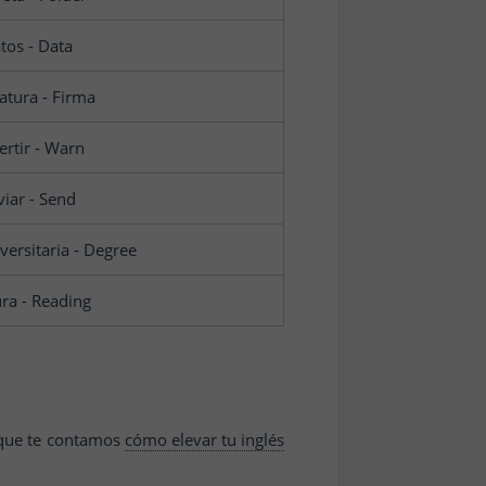
tos - Data
atura - Firma
rtir - Warn
viar - Send
versitaria - Degree
ra - Reading
el que te contamos
cómo elevar tu inglés