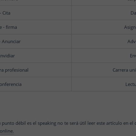
- Cita
Da
e - firma
Asign
- Anunciar
Adve
Envidiar
En
ra profesional
Carrera uni
Conferencia
Lectu
u punto débil es el speaking no te será útil leer este artículo en 
online.