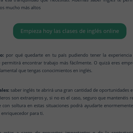
rios mucho más altos
Empieza hoy las clases de inglés online
o:
por qué quedarte en tu país pudiendo tener la experiencia 
e permitirá encontrar trabajo más fácilmente. O quizá eres emp
ndamental que tengas conocimientos en inglés.
les:
saber inglés te abrirá una gran cantidad de oportunidades en
os son extranjeros y, si no es el caso, seguro que mantenéis re
rte con soltura en estas situaciones podrá ayudarte enormemen
á enriquecedor para ti.
 estar a cargo de proyectos importantes o de la contrata