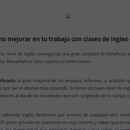
o mejorar en tu trabajo con clases de ingles 
 nivel de inglés conseguirás una gran cantidad de beneficios 
co. Recopilamos unos cuantos a continuación:
ficada:
la gran mayoría de los ensayos, informes, y artículos
és por ser el idioma más conocido. Si tienes un buen nivel de in
, estarás al día de las novedades que van surgiendo en tu campo y
:
sabiendo inglés destacarás por encima de cualquier otro cand
l. El sector privado en ocasiones es muy incierto y saber que en
rá esa tranquilidad que necesitas. Además saber inglés te perm