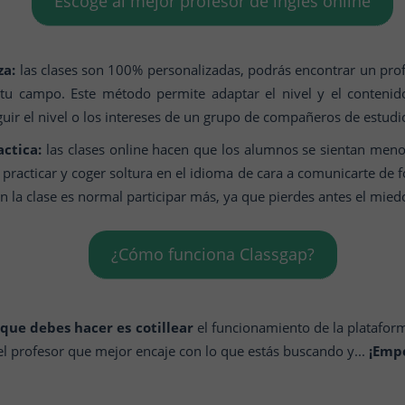
Escoge al mejor profesor de inglés online
za:
las clases son 100% personalizadas, podrás encontrar un prof
 tu campo. Este método permite adaptar el nivel y el conteni
eguir el nivel o los intereses de un grupo de compañeros de estudi
actica:
las clases online hacen que los alumnos se sientan meno
practicar y coger soltura en el idioma de cara a comunicarte de 
 la clase es normal participar más, ya que pierdes antes el mied
¿Cómo funciona Classgap?
que debes hacer es cotillear
el funcionamiento de la plataform
 el profesor que mejor encaje con lo que estás buscando y...
¡Empe