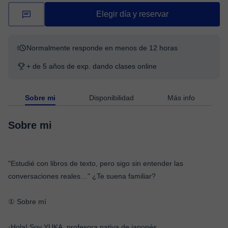
Elegir día y reservar
Normalmente responde en menos de 12 horas
+ de 5 años de exp. dando clases online
Sobre mi
Disponibilidad
Más info
Sobre mi
"Estudié con libros de texto, pero sigo sin entender las
conversaciones reales…" ¿Te suena familiar?
① Sobre mí
¡Hola! Soy YUKA, profesora nativa de japonés.