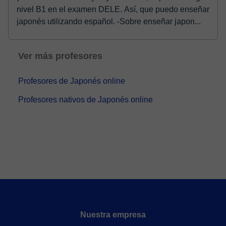
lessons. My goal is to help you learn Japanese in a
nivel B1 en el examen DELE. Así, que puedo enseñar
fun and practical way that you can actually use in real
japonés utilizando español. -Sobre enseñar japon...
life! Learning Japanese may seem difficult, but don’t
worry! I will support your Japanese learning journey
as both a teacher and a friend. So, book a trial lesson
Ver más profesores
and tell me about your goals and needs!
Profesores de Japonés online
Profesores nativos de Japonés online
Nuestra empresa