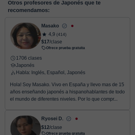
pizarra virtual o el editor de textos a tiempo real. En el siguiente
Otros profesores de Japonés que te
horas, podrás realizar el pago mediante nuestro TPV virtual.
enlace puedes ver una demo del aula y conocerla:
Ver aula
recomendamos:
Tienes dos opciones para efectuar el pago:
virtual
- Tarjeta de crédito.
- Paypal.
Masako
Una vez realices el pago de la clase, recibirás un e-mail de
4,9
(414)
confirmación de la reserva.
$17
/clase
Ofrece prueba gratuita
1706 clases
Japonés
Habla: Inglés, Español, Japonés
Hola! Soy Masako. Vivo en España y llevo mas de 15
años enseñando japonés a hispanohablantes de todo
el mundo de diferentes niveles. Por lo que compr...
Ryosei D.
$12
/clase
Ofrece prueba gratuita