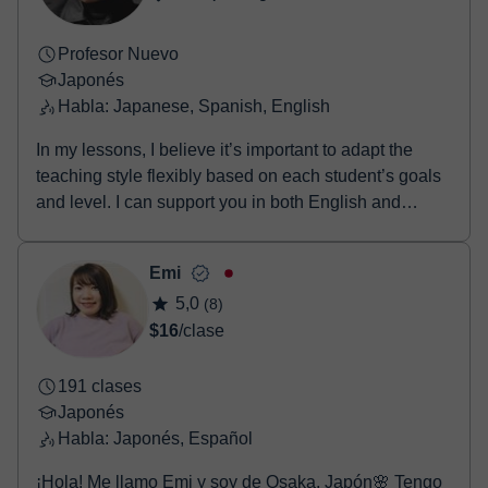
Profesor Nuevo
Japonés
Habla: Japanese, Spanish, English
In my lessons, I believe it’s important to adapt the
teaching style flexibly based on each student’s goals
and level. I can support you in both English and
Spanish, so even beginners can feel comfortable
joining my lessons. These lessons are recommended
Emi
for people who: Want to start learning Japanese from
5,0
(8)
zero Want to prepare for the JLPT (N5–N1) Want to
$16
/clase
improve their natural conversation skills Want to learn
Japanese for travel, studying abroad, or work in Japan
Want to learn slang and casual expressions that
191 clases
native speakers actually use Want to learn real
Japonés
Japanese, not just textbook Japanese I can offer both
Habla: Japonés, Español
conversation-focused lessons and grammar-focused
¡Hola! Me llamo Emi y soy de Osaka, Japón🌸 Tengo