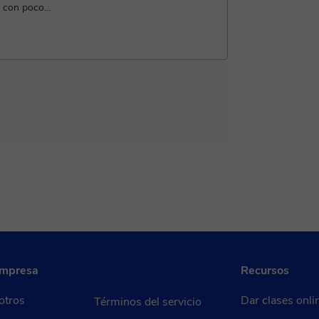
s con poco
..
empresa
Recursos
otros
Dar clases onli
Términos del servicio