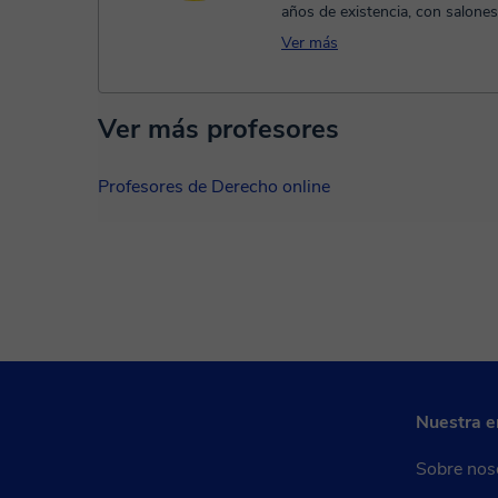
años de existencia, con salone
alumnado -2 a 6 por salón- don.
Ver más
Ver más profesores
Profesores de Derecho online
Nuestra 
Sobre nos