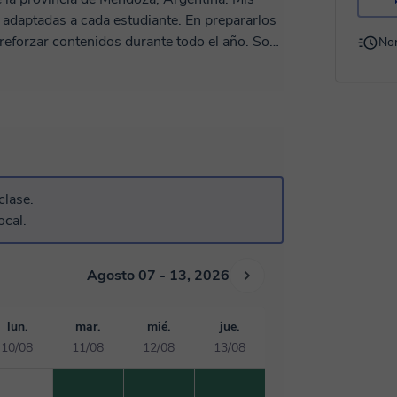
y adaptadas a cada estudiante. En prepararlos
n reforzar contenidos durante todo el año. Son
No
 Van dirigidas al nivel secundario y
clase.
ocal.
Agosto 07 - 13, 2026
lun.
mar.
mié.
jue.
10/08
11/08
12/08
13/08