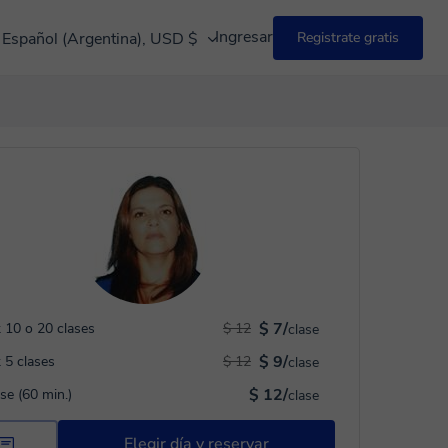
Ingresar
Español (Argentina), USD $
Registrate gratis
$ 7/
 10 o 20 clases
$ 12
clase
$ 9/
 5 clases
$ 12
clase
$ 12/
ase (60 min.)
clase
Elegir día y reservar