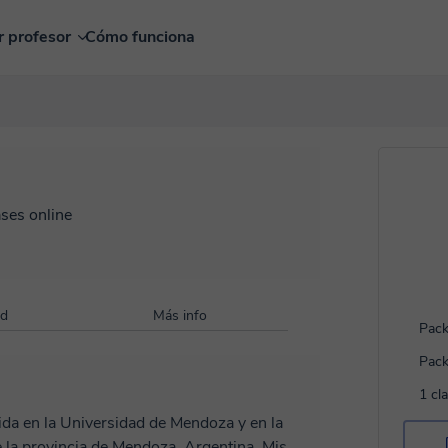
r profesor
Cómo funciona
ases online
ad
Más info
Pack
Pack
1 cl
ida en la Universidad de Mendoza y en la
 la provincia de Mendoza, Argentina. Mis