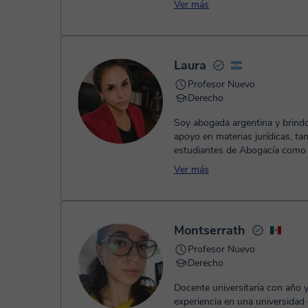
Ver más
Laura
Profesor Nuevo
Derecho
Soy abogada argentina y brindo
apoyo en materias jurídicas, ta
estudiantes de Abogacía como
alumnos de otras carreras que 
Ver más
Montserrath
Profesor Nuevo
Derecho
Docente universitaria con año 
experiencia en una universidad