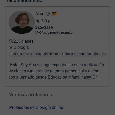
recomendamos:
Tienes dos opciones para efectuar el pago:
virtual
- Tarjeta de crédito.
- Paypal.
Ana
Una vez realices el pago de la clase, recibirás un e-mail de
5,0
(6)
confirmación de la reserva.
$15
/clase
Ofrece prueba gratuita
223 clases
Biología
Biología básica
Biología celular
Genética
Microbiología
Inmunolo
¡Hola! Soy Ana y tengo experiencia en la realización
de clases y talleres de manera presencial y online
con alumnado desde Educación Infantil hasta Gr...
Ver más profesores
Profesores de Biología online