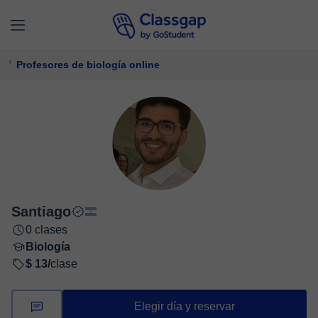
Profesores de biología online
Santiago
0 clases
Biología
$ 13/
clase
Elegir día y reservar