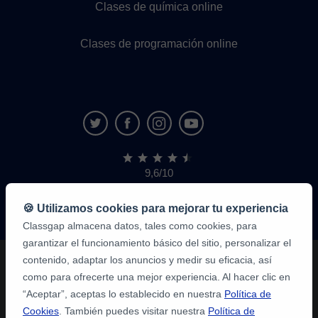
Clases de química online
Clases de programación online
9,6/10
1.339.284
opiniones
de
🍪 Utilizamos cookies para mejorar tu experiencia
alumnos
Classgap almacena datos, tales como cookies, para
garantizar el funcionamiento básico del sitio, personalizar el
contenido, adaptar los anuncios y medir su eficacia, así
como para ofrecerte una mejor experiencia. Al hacer clic en
“Aceptar”, aceptas lo establecido en nuestra
Política de
Cookies
. También puedes visitar nuestra
Política de