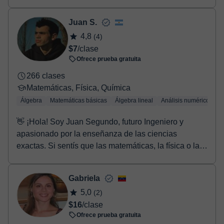
Juan S.
4,8
(4)
$7
/clase
Ofrece prueba gratuita
266 clases
Matemáticas, Física, Química
Álgebra
Matemáticas básicas
Álgebra lineal
Análisis numérico
Tr
👋 ¡Hola! Soy Juan Segundo, futuro Ingeniero y
apasionado por la enseñanza de las ciencias
exactas. Si sentís que las matemáticas, la física o la
quí...
Gabriela
5,0
(2)
$16
/clase
Ofrece prueba gratuita