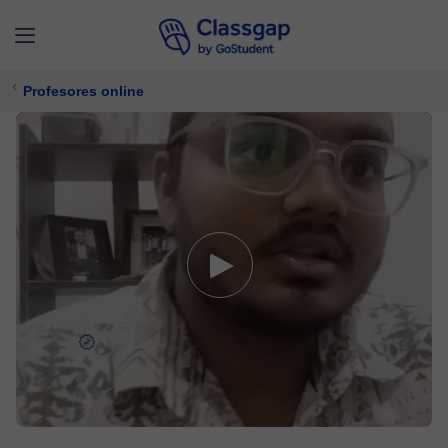
Profesores online
Sainjit
0 clases
Matemáticas,
Física
Ofrece prueba gratuita
$ 15/
clase