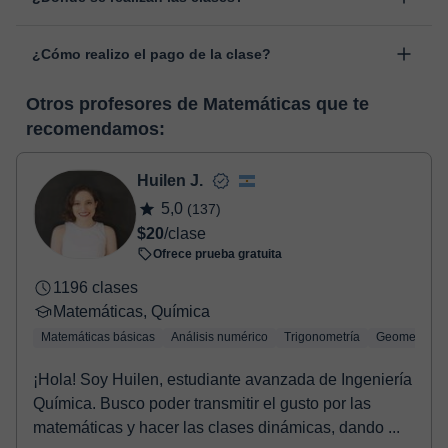
personal, dentro de "Clases programadas", en la opción
Las clases se realizan en el aula virtual de Classgap,
“Cambiar fecha”.
¿Cómo realizo el pago de la clase?
desarrollada para el ámbito formativo con muchas
funcionalidades específicas para ello, como el vídeo-chat, la
En el momento en que selecciones una clase o un pack de
pizarra virtual o el editor de textos a tiempo real. En el siguiente
Otros profesores de Matemáticas que te
horas, podrás realizar el pago mediante nuestro TPV virtual.
enlace puedes ver una demo del aula y conocerla:
Ver aula
recomendamos:
Tienes dos opciones para efectuar el pago:
virtual
- Tarjeta de crédito.
- Paypal.
Huilen J.
Una vez realices el pago de la clase, recibirás un e-mail de
5,0
(137)
confirmación de la reserva.
$20
/clase
Ofrece prueba gratuita
1196 clases
Matemáticas, Química
Matemáticas básicas
Análisis numérico
Trigonometría
Geometría
¡Hola! Soy Huilen, estudiante avanzada de Ingeniería
Química. Busco poder transmitir el gusto por las
matemáticas y hacer las clases dinámicas, dando ...