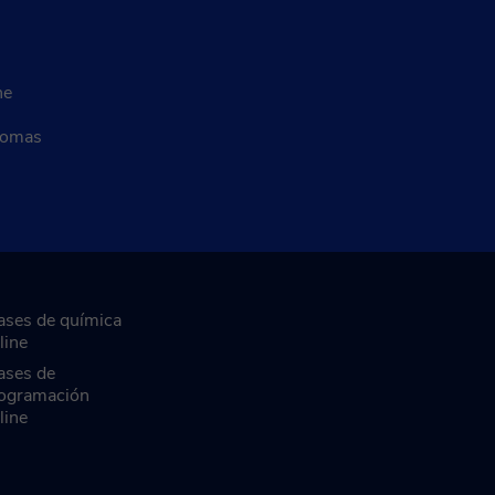
ne
diomas
ases de química
line
ases de
ogramación
line