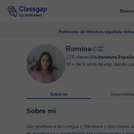
Busca
Profesores de literatura española onlin
Romina
0 clases
Literatura Españo
+ de 5 años de exp. dando cl
Sobre mi
Disponibilid
Sobre mi
Soy profesora de Lengua y literatura y doy clases 
de enseñanza y aprendizaje. Me comprometo a explic