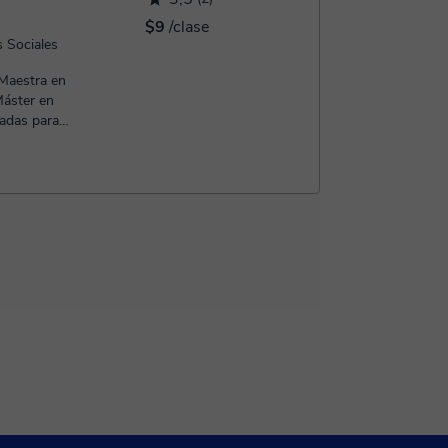
$9
/clase
s Sociales
 Maestra en
Máster en
adas para
.