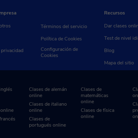
empresa
Recursos
otros
Dar clases onli
Términos del servicio
Test de nivel i
Política de Cookies
Configuración de
e privacidad
Blog
Cookies
Mapa del sitio
inglés
Clases de alemán
Clases de
Cl
online
matemáticas
on
online
Clases de italiano
Cl
 online
online
Clases de física
pr
online
on
francés
Clases de
portugués online