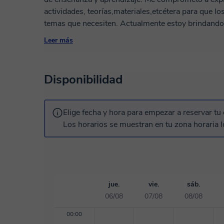
actividades, teorías,materiales,etcétera para que 
temas que necesiten. Actualmente estoy brindando a
ayudante de cátedra de diversas materias como: Li
Leer más
Practicas del Lenguaje, Filosofía y Literatura Lati
presencial, según de donde estén ubicados los alum
anterior, también brindo ayudas en materias pedagó
Disponibilidad
Y preparo en pre universitarios de Letras y carrera
pedagogía, ciencias de la educación. Mi forma de tr
herramientas necesarias para que el alumno adquie
Elige fecha y hora para empezar a reservar tu 
persona analítica a la hora de dictar clases, ya qu
Los horarios se muestran en tu zona horaria l
la hora de aprender, por esto mismo, trato de estar
habilidades y capacidades de los mismos. Me consi
hora de aprender, ya que siempre hago cursos de di
aprender algo nuevo y capacitarme.
jue.
vie.
sáb.
06/08
07/08
08/08
00:00