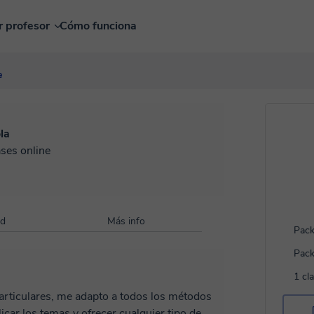
r profesor
Cómo funciona
e
la
ases online
ad
Más info
Pack
Pack
1 cl
particulares, me adapto a todos los métodos
ar los temas y ofrecer cualquier tipo de