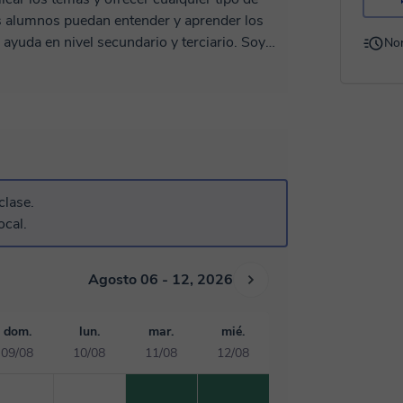
los alumnos puedan entender y aprender los
yuda en nivel secundario y terciario. Soy
No
teratura Española, Gestión de Emociones,
noamericana. Las clases pueden ser online o
nos que solicitan las clases. A demás de lo
gicas ya que tengo varios cursos realizados.
s afines como comunicación, filosofía,
abajo es muy didáctica, trato de brindar las
ra los conocimientos necesarios. Soy una
clase.
e tengo en cuenta que cada alumno es único a
ocal.
 atenta a cada una de las necesidades,
dero una persona inquieta y muy curiosa a la
ferentes temas y todos los días trato de
Agosto 06 - 12, 2026
dom.
lun.
mar.
mié.
09/08
10/08
11/08
12/08