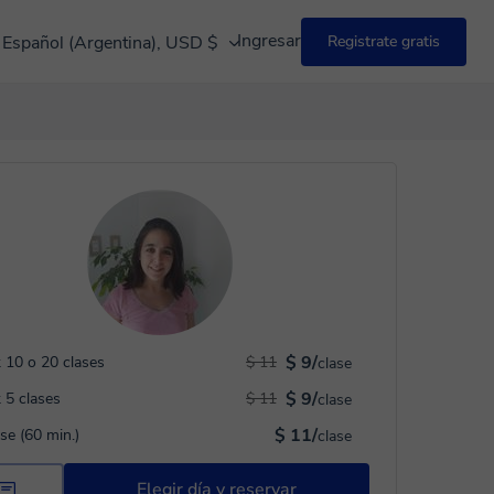
Ingresar
Español (Argentina), USD $
Registrate gratis
$ 9/
 10 o 20 clases
$ 11
clase
$ 9/
 5 clases
$ 11
clase
$ 11/
ase (60 min.)
clase
Elegir día y reservar