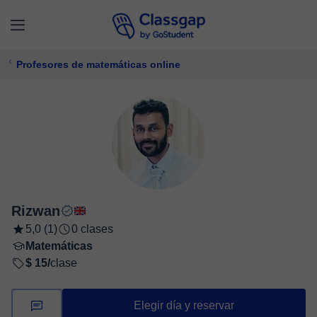
Profesores de matemáticas online
Rizwan
5,0 (1)
0 clases
Matemáticas
$ 15/
clase
Elegir día y reservar