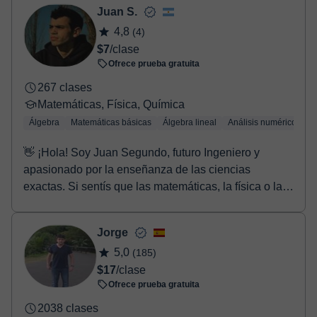
Juan S.
4,8
(4)
$7
/clase
Ofrece prueba gratuita
267 clases
Matemáticas, Física, Química
Álgebra
Matemáticas básicas
Álgebra lineal
Análisis numérico
Tr
👋 ¡Hola! Soy Juan Segundo, futuro Ingeniero y
apasionado por la enseñanza de las ciencias
exactas. Si sentís que las matemáticas, la física o la
quí...
Jorge
5,0
(185)
$17
/clase
Ofrece prueba gratuita
2038 clases