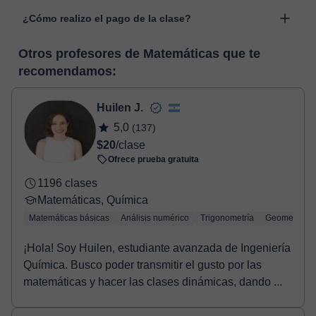
Las clases se realizan en el aula virtual de Classgap,
“Cambiar fecha”.
¿Cómo realizo el pago de la clase?
desarrollada para el ámbito formativo con muchas
funcionalidades específicas para ello, como el vídeo-chat, la
En el momento en que selecciones una clase o un pack de
pizarra virtual o el editor de textos a tiempo real. En el siguiente
Otros profesores de Matemáticas que te
horas, podrás realizar el pago mediante nuestro TPV virtual.
enlace puedes ver una demo del aula y conocerla:
Ver aula
recomendamos:
Tienes dos opciones para efectuar el pago:
virtual
- Tarjeta de crédito.
- Paypal.
Huilen J.
Una vez realices el pago de la clase, recibirás un e-mail de
5,0
(137)
confirmación de la reserva.
$20
/clase
Ofrece prueba gratuita
1196 clases
Matemáticas, Química
Matemáticas básicas
Análisis numérico
Trigonometría
Geometría
¡Hola! Soy Huilen, estudiante avanzada de Ingeniería
Química. Busco poder transmitir el gusto por las
matemáticas y hacer las clases dinámicas, dando ...