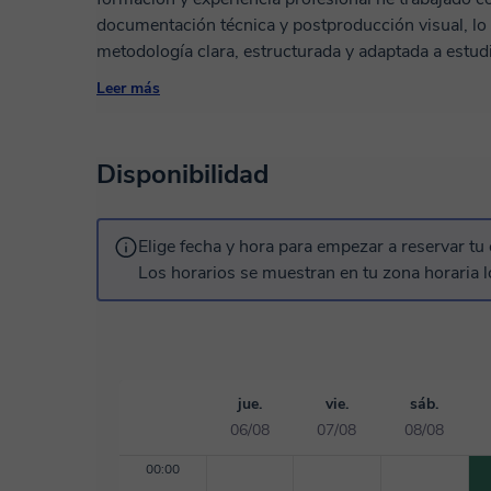
documentación técnica y postproducción visual, lo
metodología clara, estructurada y adaptada a estud
desean fortalecer sus habilidades digitales. He participado en proyectos de diseño
Leer más
arquitectónico, visualización 3D y elaboración de 
modelado, renderizado y edición visual a nivel prof
comprender tanto las exigencias técnicas del campo
Disponibilidad
recién inician o buscan perfeccionar su dominio de
combina claridad pedagógica, paciencia y un comp
estudiante.
Elige fecha y hora para empezar a reservar tu 
Los horarios se muestran en tu zona horaria l
jue.
vie.
sáb.
06/08
07/08
08/08
00:00