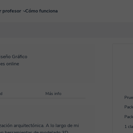
r profesor
Cómo funciona
iseño Gráfico
es online
ad
Más info
Prue
Pack
Pack
zación arquitectónica. A lo largo de mi
1 cl
con herramientas de modelado 3D,