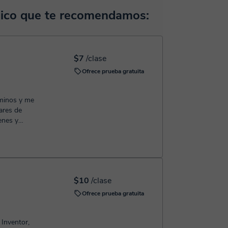
ocerla:
Ver aula virtual
horas, podrás realizar el pago mediante nuestro
nico que te recomendamos:
 confirmación de la reserva.
$7
/clase
Ofrece prueba gratuita
aminos y me
lares de
enes y
.
$10
/clase
Ofrece prueba gratuita
Inventor,