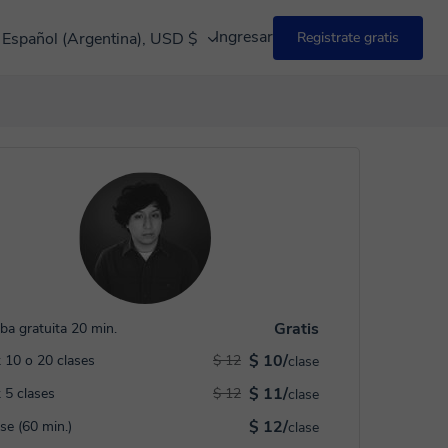
Ingresar
Español (Argentina), USD $
Registrate gratis
Gratis
ba gratuita 20 min.
$ 10/
 10 o 20 clases
$ 12
clase
$ 11/
 5 clases
$ 12
clase
$ 12/
ase (60 min.)
clase