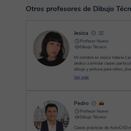
En el siguiente enlace puedes ver una demo del aula y con
En el momento en que selecciones una clase o un pack de 
Otros profesores de Dibujo Téc
TPV virtual. Tienes dos opciones para efectuar el pago:
- Tarjeta de crédito.
- Paypal.
Una vez realices el pago de la clase, recibirás un e-mail de
Jesica
Profesor Nuevo
Dibujo Técnico
Mi nombre es Jesica Valeria C
dedico a brindar clases particu
dibujo y pintura para niños, jóv
adultos. Mi objetivo es acompa..
Ver más
Pedro
Profesor Nuevo
Dibujo Técnico
Clases prácticas de AutoCAD e 