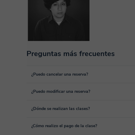
Preguntas más frecuentes
¿Puedo cancelar una reserva?
Sí, puedes cancelar una reserva hasta un máximo de 8 hora
¿Puedo modificar una reserva?
cancelación. Estudiaremos cada caso de forma personal pa
Sí, siempre puede surgir algún imprevisto, por lo que podr
¿Dónde se realizan las clases?
desde tu área personal, dentro de "Clases programadas", 
Las clases se realizan en el aula virtual de Classgap, des
¿Cómo realizo el pago de la clase?
funcionalidades específicas para ello, como el vídeo-chat, la