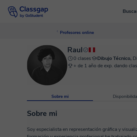
Busca
Profesores online
Raul
0 clases
Dibujo Técnico,
D
+ de 1 año de exp. dando clas
Sobre mi
Disponibilid
Sobre mi
Soy especialista en representación gráfica y visuali
formación y experiencia profesional he trabajado 