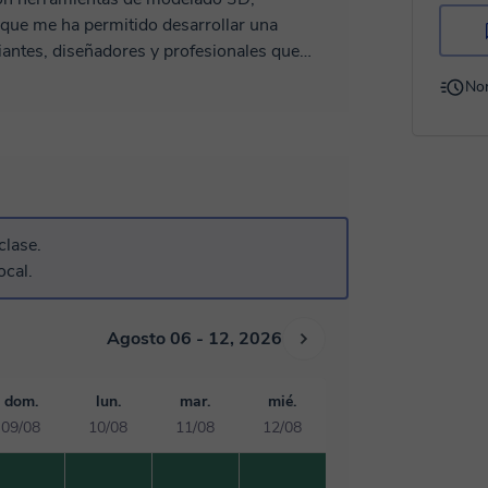
 que me ha permitido desarrollar una
iantes, diseñadores y profesionales que
No
documentación técnica, aplicando software de
esional. Esta experiencia me ha permitido
 como las dificultades habituales de quienes
 estas herramientas. Por ello, mi enfoque
romiso real con el progreso de cada
clase.
ocal.
Agosto 06 - 12, 2026
dom.
lun.
mar.
mié.
09/08
10/08
11/08
12/08