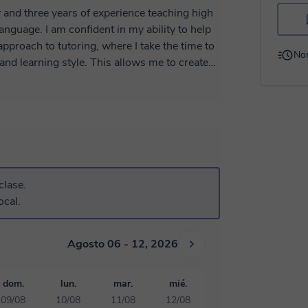
 and three years of experience teaching high
anguage. I am confident in my ability to help
 approach to tutoring, where I take the time to
No
nd learning style. This allows me to create
c needs, ensuring optimal learning and
ve their grades but also develop a deep
the end of our sessions, you can expect to
oved problem-solving skills, and increased
ing. I incorporate interactive activities, real-
dents actively involved in the lessons. This
also makes the learning experience enjoyable.
clase.
ocal.
Agosto 06 - 12, 2026
dom.
lun.
mar.
mié.
09/08
10/08
11/08
12/08