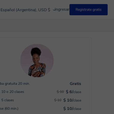
Ingresar
Español (Argentina), USD $
Registrate gratis
Gratis
ba gratuita 20 min.
$ 6/
 10 o 20 clases
$ 10
clase
$ 10/
 5 clases
$ 10
clase
$ 10/
ase (60 min.)
clase