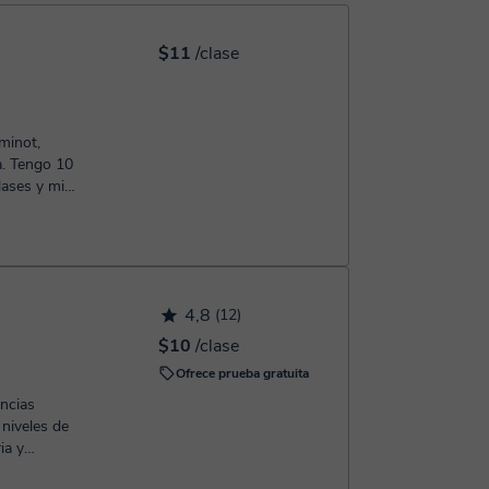
 confirmación de la reserva.
$11
/clase
minot,
a. Tengo 10
lases y mi
ivo, para ir
 entienden
rollo la
ividades
temente al
4,8
(12)
$10
/clase
Ofrece prueba gratuita
encias
niveles de
ia y
is...