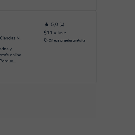
5,0
(1)
$11
/clase
Filosofía, Geografía, Historia, Ciencias Naturales, Ciencias Sociales
Ofrece prueba gratuita
rina y
rofe online.
 Porque
enc...