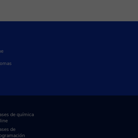
ne
diomas
ases de química
line
ases de
ogramación