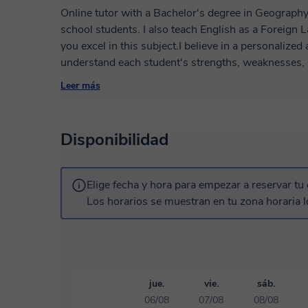
Online tutor with a Bachelor's degree in Geography
school students. I also teach English as a Foreign L
you excel in this subject.I believe in a personalized
understand each student's strengths, weaknesses, a
customized lesson plans that cater to their specifi
Leer más
progress.My goal is to help students not only impro
understanding and appreciation for the subject. By 
have a solid foundation in the subject matter, impr
Disponibilidad
confidence.I believe in making learning fun and engag
life examples, and multimedia resources to keep stu
not only helps them grasp the concepts better but 
Elige fecha y hora para empezar a reservar tu 
Los horarios se muestran en tu zona horaria l
jue.
vie.
sáb.
06/08
07/08
08/08