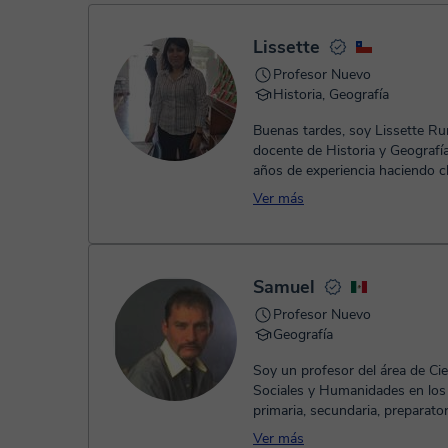
- Paypal.
Una vez realices el pago de la clase, recibirás un e-mail de
Lissette
Profesor Nuevo
Historia, Geografía
Buenas tardes, soy Lissette Ru
docente de Historia y Geografí
años de experiencia haciendo c
método es generalmente interact
Ver más
chequeando si mis estudiantes
el contenido. Por lo tanto, desar
parte teórica, pero también act
prácticas para evaluar constan
Samuel
estudiante.
Profesor Nuevo
Geografía
Soy un profesor del área de Ci
Sociales y Humanidades en los 
primaria, secundaria, preparator
universidad de las materias de: H
Ver más