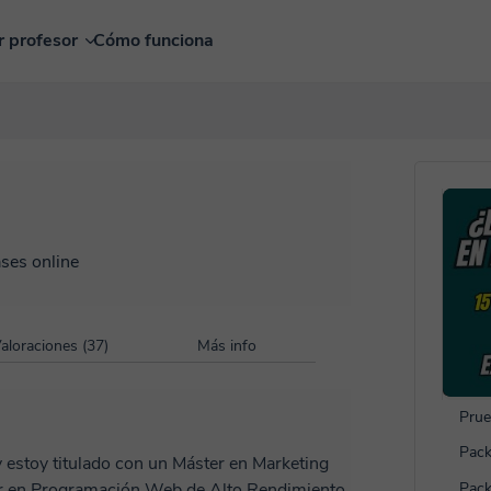
r profesor
Cómo funciona
ases online
aloraciones (37)
Más info
Prue
Pack
y estoy titulado con un Máster en Marketing
ter en Programación Web de Alto Rendimiento
Pack