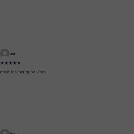
ben
★★★★★
great teacher good vibes
Jesus