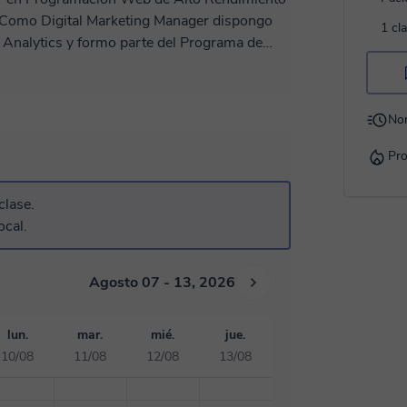
1 cl
e Analytics y formo parte del Programa de
o Digital Marketing Associate en Meta Ads.
agencias de marketing digital y en cliente
n proyectos nacionales como internacionales.
No
Pro
clase.
ocal.
Agosto 07 - 13, 2026
lun.
mar.
mié.
jue.
10/08
11/08
12/08
13/08