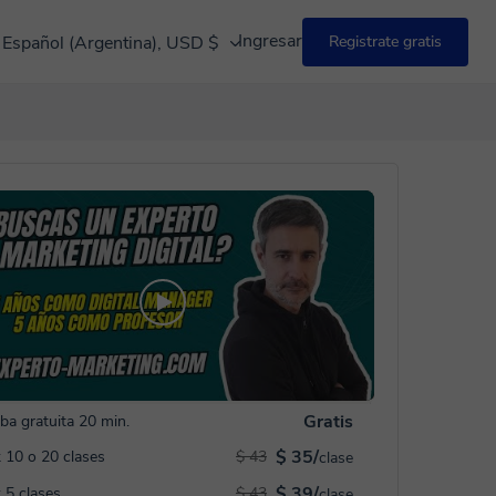
Ingresar
Español (Argentina), USD $
Registrate gratis
Gratis
ba gratuita 20 min.
$ 35/
 10 o 20 clases
$ 43
clase
$ 39/
 5 clases
$ 43
clase