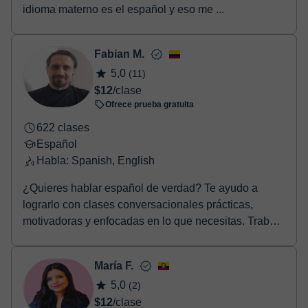
idioma materno es el español y eso me ...
Fabian M.
5,0
(11)
$12
/clase
Ofrece prueba gratuita
622 clases
Español
Habla: Spanish, English
¿Quieres hablar español de verdad? Te ayudo a
lograrlo con clases conversacionales prácticas,
motivadoras y enfocadas en lo que necesitas. Trabajo
con...
María F.
5,0
(2)
$12
/clase